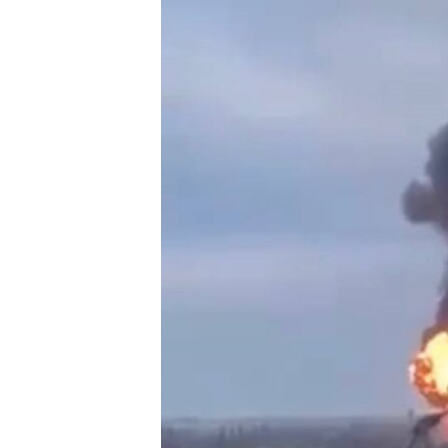
ВІДЕОУРОКИ «ELIFBE»
СВІДЧЕННЯ ОКУПАЦІЇ
УКРАЇНСЬКА ПРОБЛЕМА КРИМУ
ІНФОГРАФІКА