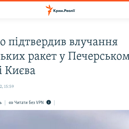
о підтвердив влучання
ських ракет у Печерсько
і Києва
, 15:59
ь
Читати без VPN