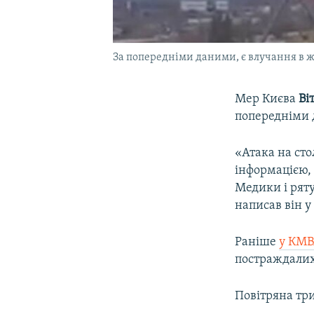
За попередніми даними, є влучання в 
Мер Києва
Ві
попередніми 
«Атака на ст
інформацією,
Медики і ряту
написав він у
Раніше
у КМВ
постраждалих
Повітряна три