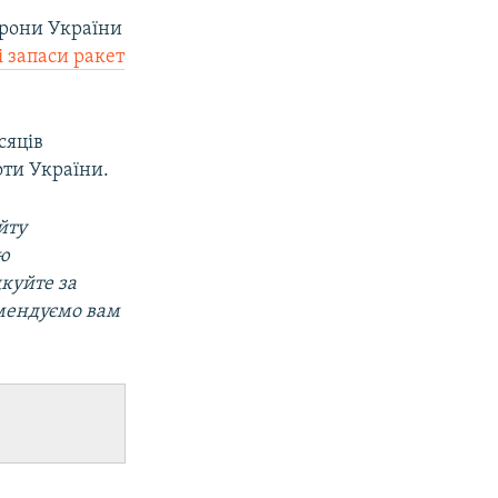
орони України
і запаси ракет
ісяців
оти України.
йту
ою
дкуйте за
мендуємо вам