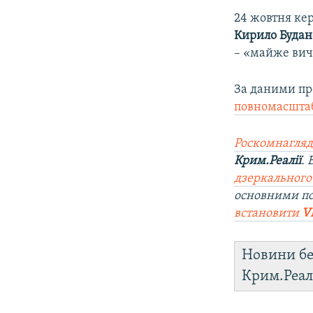
24 жовтня ке
Кирило Будан
– «майже вич
За даними пр
повномасштаб
Роскомнагляд
Крим.Реалії
.
дзеркального
основними п
встановити
V
Новини бе
Крим.Реал