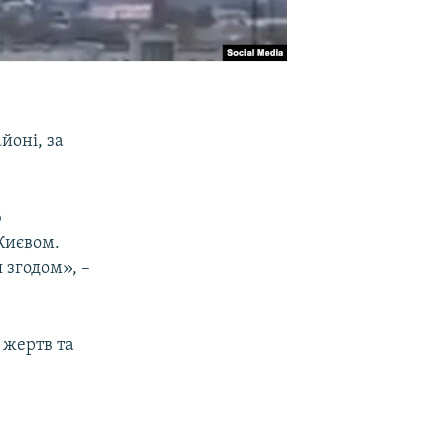
йоні, за
ю
Києвом.
 згодом», –
 жертв та