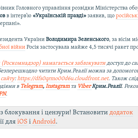
рівник Головного управління розвідки Міністерства об
ов
в інтерв’ю
«Українській правді»
заявив, що
російськ
ерпані».
езидента України
Володимира Зеленського
, за вісім м
ної війни
Росія застосувала майже 4,5 тисячі ракет пр
 (Роскомнадзор) намагається заблокувати
доступ до са
 Безперешкодно читати Крим.Реалії можна за допомог
 сайту
:
https://dfs0qrmo00d6u.cloudfront.net
. Також слі
одіями в
Telegram
,
Instagram
та
Viber
Крим.Реалії
. Ре
ко
PN
.
з блокування і цензури! Встановити
додаток
ії для
iOS
і
Android
.