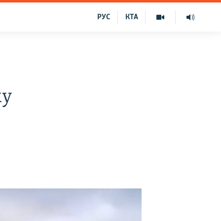
РУС
КТА
му