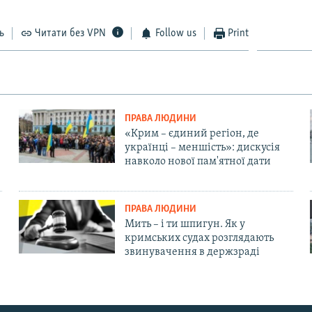
ь
Читати без VPN
Follow us
Print
ПРАВА ЛЮДИНИ
«Крим – єдиний регіон, де
українці – меншість»: дискусія
навколо нової пам'ятної дати
ПРАВА ЛЮДИНИ
Мить – і ти шпигун. Як у
кримських судах розглядають
звинувачення в держзраді