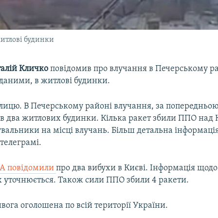
житлові будинки
талій Кличко
повідомив про влучання в Печерському ра
даними, в житлові будинки.
олицю. В Печерському районі влучання, за попередньо
 в два житлових будинки. Кілька ракет збили ППО над 
вальники на місці влучань. Більш детальна інформація
 телеграмі.
А повідомили
про два вибухи в Києві. Інформація щодо
 уточнюється. Також сили ППО збили 4 ракети.
вога оголошена по всій території України.