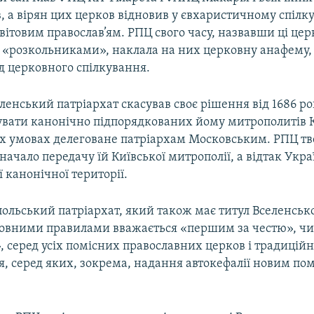
, а вірян цих церков відновив у євхаристичному спілку
ітовим православ’ям. РПЦ свого часу, назвавши ці церк
в «розкольниками», наклала на них церковну анафему,
д церковного спілкування.
еленський патріархат скасував своє рішення від 1686 р
увати канонічно підпорядкованих йому митрополитів 
их умовах делеговане патріархам Московським. РПЦ тв
начало передачу їй Київської митрополії, а відтак Укра
ї канонічної території.
льський патріархат, який також має титул Вселенсько
овними правилами вважається «першим за честю», ч
, серед усіх помісних православних церков і традицій
, серед яких, зокрема, надання автокефалії новим по