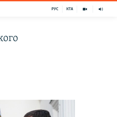
РУС
КТА
кого