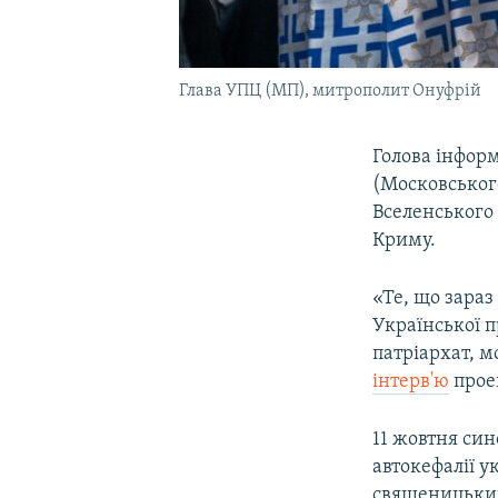
Глава УПЦ (МП), митрополит Онуфрій
Голова інформ
(Московськог
Вселенського 
Криму.
«Те, що зараз
Української 
патріархат, м
інтерв'ю
прое
11 жовтня си
автокефалії у
священицький 