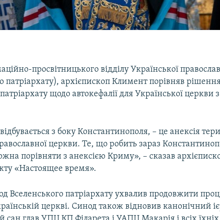
аційно-просвітницького відділу Української правосла
о патріархату), архієпископ Климент порівняв рішенн
патріархату щодо автокефалії для Української церкви 
 відбувається з боку Константинополя, – це анексія тери
православної церкви. Те, що робить зараз Константино
ожна порівняти з анексією Криму», – сказав архієписк
кту «Настоящее время».
нод Вселенського патріархату ухвалив продовжити про
країнській церкві. Синод також відновив канонічний і
сан глав УПЦ КП Філарета і УАПЦ Макарія і всіх їхніх