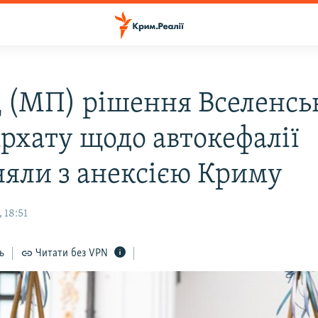
 (МП) рішення Вселенсь
архату щодо автокефалії
няли з анексією Криму
 18:51
ь
Читати без VPN