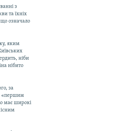
ванні з
ви та їхніх
 що означало
оку, яким
Київських
ердить, ніби
їна нібито
го, за
и «першим
но має широкі
місним