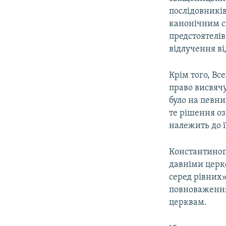
послідовників
канонічним св
предстоятелі
відлучення ві
Крім того, Вс
право висвяч
було на певн
те рішення оз
належить до ї
Константинопо
давніми церк
серед рівних»
повноваження
церквам.