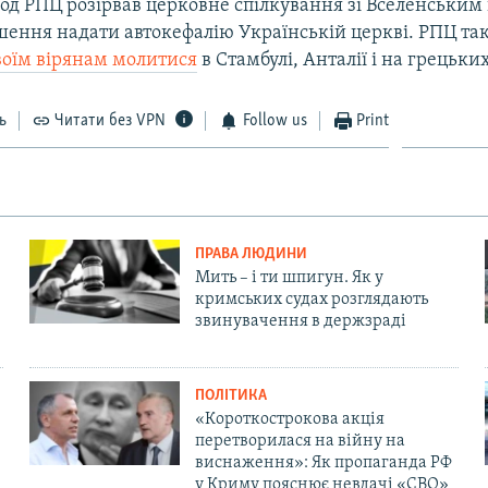
нод РПЦ розірвав церковне спілкування зі Вселенським
ішення надати автокефалію Українській церкві. РПЦ та
воїм вірянам молитися
в Стамбулі, Анталії і на грецьки
ь
Читати без VPN
Follow us
Print
ПРАВА ЛЮДИНИ
Мить – і ти шпигун. Як у
кримських судах розглядають
звинувачення в держзраді
ПОЛІТИКА
«Короткострокова акція
перетворилася на війну на
виснаження»: Як пропаганда РФ
у Криму пояснює невдачі «СВО»