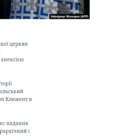
вної церкви
я
з анексією
торії
польський
оп Климент в
цес надання
єрархічний і