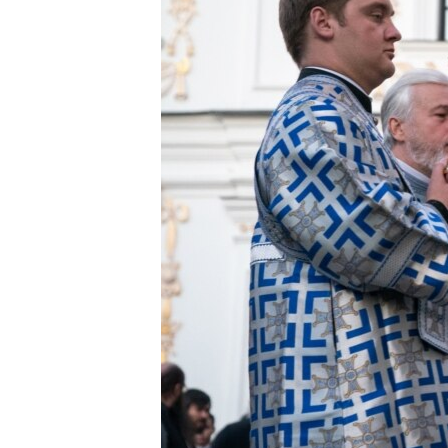
ВІДЕОУРОКИ «ELIFBE»
СВІДЧЕННЯ ОКУПАЦІЇ
УКРАЇНСЬКА ПРОБЛЕМА КРИМУ
ІНФОГРАФІКА