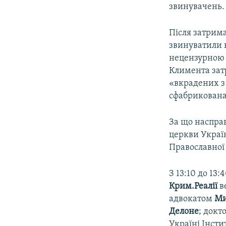
звинувачень.
Після затрим
звинуватили в
нецензурною 
Климента затр
«вкрадених з
сфабрикована
За що наспра
церкви Україн
Православної
З 13:10 до 13:
Крим.Реалії
в
адвокатом
Ми
Делоне
; докт
Україні Інсти