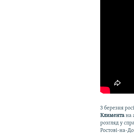
ВІДЕОУРОКИ «ELIFBE»
СВІДЧЕННЯ ОКУПАЦІЇ
УКРАЇНСЬКА ПРОБЛЕМА КРИМУ
ІНФОГРАФІКА
3 березня ро
Климента
на 
розгляд у спр
Ростові-на-До