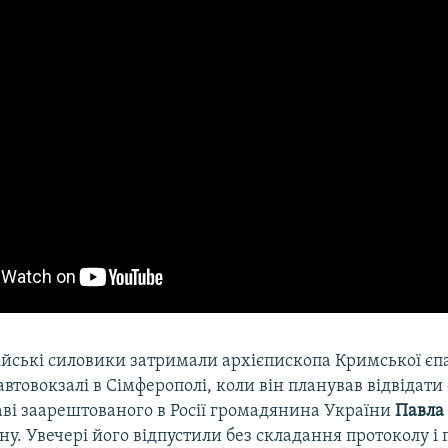
сійські силовики затримали архієпископа Кримської єп
автовокзалі в Сімферополі, коли він планував відвідати
аві заарештованого в Росії громадянина України
Павла
ну. Увечері його відпустили без складання протоколу і