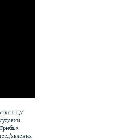
архії ПЦУ
 судовий
 Гриба
в
 пред'явлення