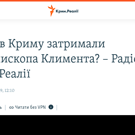
 в Криму затримали
пископа Климента? – Раді
Реалії
, 12:10
ь
Читати без VPN