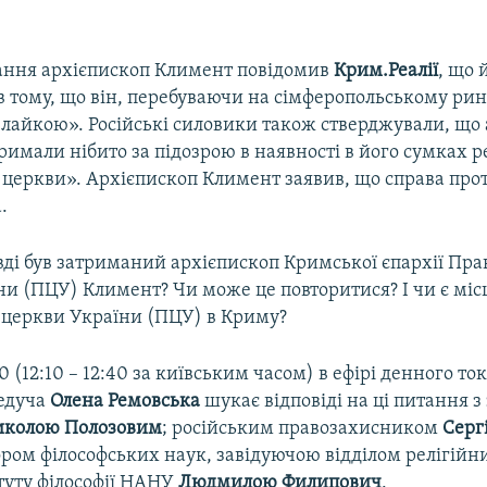
ання архієпископ Климент повідомив
Крим.Реалії
, що 
 тому, що він, перебуваючи на сімферопольському рин
лайкою». Російські силовики також стверджували, що
имали нібито за підозрою в наявності в його сумках р
 церкви». Архієпископ Климент заявив, що справа про
.
вді був затриманий архієпископ Кримської єпархії Пра
и (ПЦУ) Климент? Чи може це повторитися? І чи є місц
 церкви України (ПЦУ) в Криму?
40 (12:10 – 12:40 за київським часом) в ефірі денного т
едуча
Олена Ремовська
шукає відповіді на ці питання з
колою Полозовим
; російським правозахисником
Серг
ором філософських наук, завідуючою відділом релігійни
туту філософії НАНУ
Людмилою Филипович
.