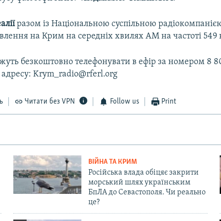
алії
разом із Національною суспільною радіокомпаніє
лення на Крим на середніх хвилях АМ на частоті 549 
уть безкоштовно телефонувати в ефір за номером 8 80
 адресу: Krym_radio@rferl.org
ь
Читати без VPN
Follow us
Print
ВІЙНА ТА КРИМ
Російська влада обіцяє закрити
морський шлях українським
БпЛА до Севастополя. Чи реально
це?