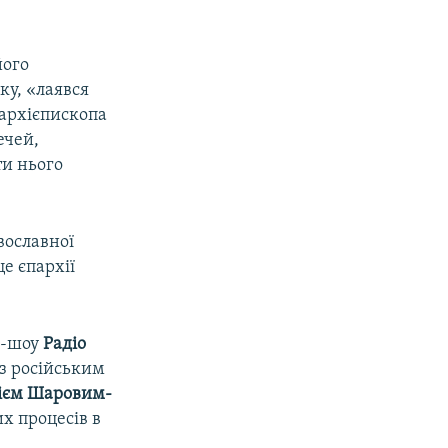
його
ку, «лаявся
 архієпископа
ечей,
ти нього
вославної
е єпархії
ок-шоу
Радіо
 з російським
ієм Шаровим-
х процесів в