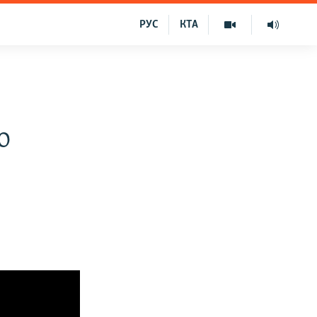
РУС
КТА
о