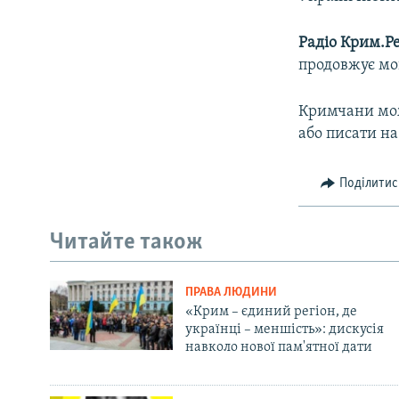
Радіо Крим.Ре
продовжує мов
Кримчани мож
або писати на
Поділитис
Читайте також
ПРАВА ЛЮДИНИ
«Крим – єдиний регіон, де
українці – меншість»: дискусія
навколо нової пам'ятної дати