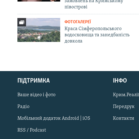
замовлень на Кримському
півострові
ФОТОГАЛЕРЕЇ
Краса Сімферопольського
водосховища та занедбаність
довкола
Русский
ПІДТРИМКА
ІНФО
Qırımtatar
Ваше відео і фото
Крим.Реалії
ДОЛУЧАЙСЯ!
Радіо
Передрук
Мобільний додаток Android | iOS
Контакти
RSS / Podcast