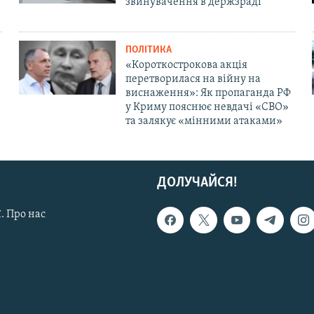
звинувачення в держзраді
ПОЛІТИКА
«Короткострокова акція
перетворилася на війну на
виснаження»: Як пропаганда РФ
у Криму пояснює невдачі «СВО»
та залякує «мінними атаками»
ДОЛУЧАЙСЯ!
. Про нас