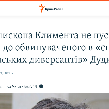
пископа Климента не пу
О до обвинуваченого в «с
нських диверсантів» Дуд
9, 08:07
ь
Читати без VPN