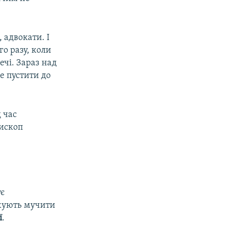
 адвокати. І
о разу, коли
ечі. Зараз над
е пустити до
д час
пископ
ує
вжують мучити
ї
.