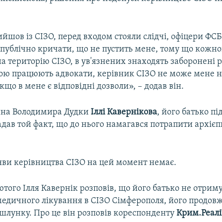
ийшов із СІЗО, перед входом стояли слідчі, офіцери ФСБ,
 публічно кричати, що не пустить мене, тому що кожног
а територію СІЗО, в ув'язнених знаходять заборонені р
ою працюють адвокати, керівник СІЗО не може мене н
якщо в мене є відповідні дозволи», – додав він.
ина Володимира Дудки
Іллі Кавернікова
, його батько пі
дав той факт, що до нього намагався потрапити архіє
яви керівництва СІЗО на цей момент немає.
того Ілля Кавернік розповів, що його батько не отрим
медичного лікування в СІЗО Сімферополя, його продо
 і шлунку. Про це він розповів кореспонденту
Крим.Реалі