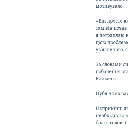
мотивувало.
«Він просто в
там він почав
я потрапляю н
цією проблем
ув'язненого, 
За словами с
побачення зга
Климент.
Публічних за
Наприкінці лю
необхідного 
болі в голові