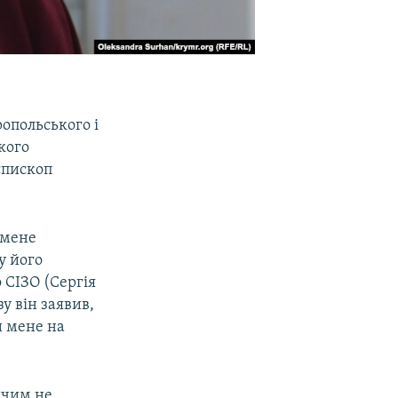
опольського і
якого
єпископ
 мене
у його
 СІЗО (Сергія
у він заявив,
и мене на
ічим не