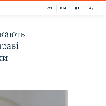
РУС
КТА
скають
праві
ки