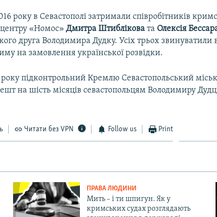
016 року в Севастополі затримали співробітників крим
 центру «Номос»
Дмитра Штиблікова
та
Олексія Бессар
кого друга Володимира Дудку. Усіх трьох звинуватили в
иму на замовлення української розвідки.
8 року підконтрольний Кремлю Севастопольський міськ
ешт на шість місяців севастопольцям Володимиру Дудці
ь
Читати без VPN
Follow us
Print
ПРАВА ЛЮДИНИ
Мить – і ти шпигун. Як у
кримських судах розглядають