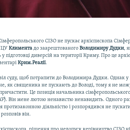
Сімферопольського СІЗО не пускає архієпископа Сімфер
ПЦУ
Климента
до заарештованого
Володимиру Дудки
, 
у підготовці диверсій на території Криму. Про це архі
оментарі
Крим.Реалії
.
віл суду, щоб потрапити до Володимира Дудки. Однак у
е, як священика не пускають до Володі, тому я не мож
 причастити. Це позиція начальника сімферопольського
КР
). Він мене лютою ненавистю ненавидить. Одного раз
я протизаконною діяльністю і розпорядився не пускат
 розповів він.
рхієпископа, рішення про недопуск керівництво СІЗО н