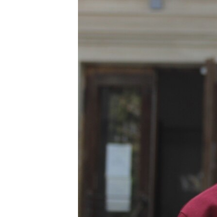
ВІДЕОУРОКИ «ELIFBE»
СВІДЧЕННЯ ОКУПАЦІЇ
УКРАЇНСЬКА ПРОБЛЕМА КРИМУ
ІНФОГРАФІКА