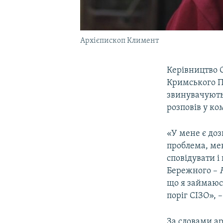
Архієпископ Климент
Керівництво 
Кримського 
звинувачують 
розповів у к
«У мене є доз
проблема, мен
сповідувати і
Бережного –
що я займаюс
поріг СІЗО», –
За словами а