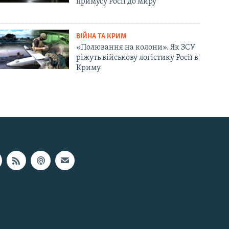
примусу Росії до миру
ВІЙНА ТА КРИМ
«Полювання на колони». Як ЗСУ
ріжуть військову логістику Росії в
Криму