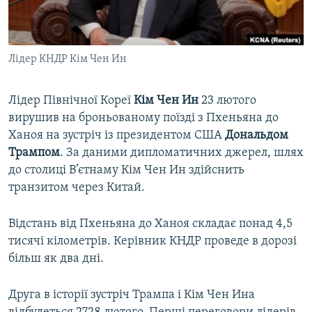
ВІДЕОУРОКИ «ELIFBE»
Русский
СВІДЧЕННЯ ОКУПАЦІЇ
Qırımtatar
Лідер КНДР Кім Чен Ин
УКРАЇНСЬКА ПРОБЛЕМА КРИМУ
ДОЛУЧАЙСЯ!
ІНФОГРАФІКА
Лідер Північної Кореї
Кім Чен Ин
23 лютого
вирушив на броньованому поїзді з Пхеньяна до
Ханоя на зустріч із президентом США
Дональдом
Усі сайти RFE/RL
Трампом
. За даними дипломатичних джерел, шлях
до столиці В’єтнаму Кім Чен Ин здійснить
транзитом через Китай.
Відстань від Пхеньяна до Ханоя складає понад 4,5
тисячі кілометрів. Керівник КНДР проведе в дорозі
більш як два дні.
Друга в історії зустріч Трампа і Кім Чен Ина