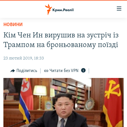
Доступність
посилання
Перейти
НОВИНИ
до
НОВИНИ
Кім Чен Ин вирушив на зустріч із
основного
ВОДА.КРИМ
матеріалу
Трампом на броньованому поїзді
ВІДЕО ТА ФОТО
Перейти
до
23 лютий 2019, 18:33
ПОЛІТИКА
основної
БЛОГИ
Поділитись
Читати без VPN
навігації
Перейти
ПОГЛЯД
до
ІНТЕРВ'Ю
пошуку
ВСЕ ЗА ДЕНЬ
СПЕЦПРОЕКТИ
ЯК ОБІЙТИ БЛОКУВАННЯ
ДЕПОРТАЦІЯ