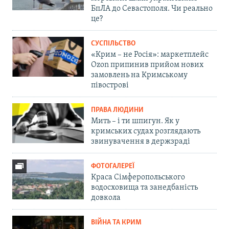
БпЛА до Севастополя. Чи реально
це?
СУСПІЛЬСТВО
«Крим – не Росія»: маркетплейс
Ozon припинив прийом нових
замовлень на Кримському
півострові
ПРАВА ЛЮДИНИ
Мить – і ти шпигун. Як у
кримських судах розглядають
звинувачення в держзраді
ФОТОГАЛЕРЕЇ
Краса Сімферопольського
водосховища та занедбаність
довкола
ВІЙНА ТА КРИМ