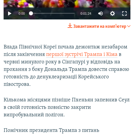
0:00
0:01:24
Завантажити на комп'ютер
Влада Північної Кореї почала демонтаж незабаром
після закінчення
першої зустрічі Трампа і Кіма
в
червні минулого року в Сінгапурі у відповідь на
прохання з боку Дональда Трампа довести справою
готовність до денуклеаризації Корейського
півострова.
Кількома місяцями пізніше Пхеньян запевнив Сеул
в своїй готовність повністю закрити
випробувальний полігон.
Помічник президента Трампа з питань