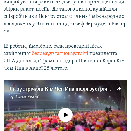
випробування ракетних двигунів і приміщення для
збірки ракет-носіїв. До такого висновку дійшли
співробітники Центру стратегічних і міжнародних
досліджень у Вашингтоні Джозеф Бермудес і Віктор
Ча.
Ці роботи, ймовірно, були проведені після
закінчення
безрезультатної зустрічі
президента
США Дональда Трампа і лідера Північної Кореї Кім
Чем Ина в Ханої 28 лютого.
Як зустрічали Кім Чен Ина після зустрічі з Трампом – відео
by
Крим.Реалії
No media source currently available