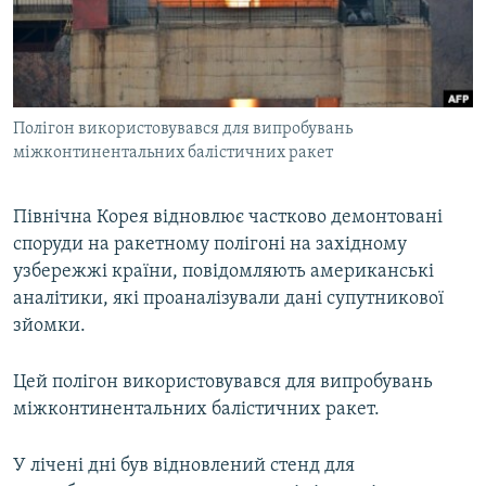
ВІДЕОУРОКИ «ELIFBE»
Русский
СВІДЧЕННЯ ОКУПАЦІЇ
Qırımtatar
УКРАЇНСЬКА ПРОБЛЕМА КРИМУ
Полігон використовувався для випробувань
ДОЛУЧАЙСЯ!
ІНФОГРАФІКА
міжконтинентальних балістичних ракет
Північна Корея відновлює частково демонтовані
Усі сайти RFE/RL
споруди на ракетному полігоні на західному
узбережжі країни, повідомляють американські
аналітики, які проаналізували дані супутникової
зйомки.
Цей полігон використовувався для випробувань
міжконтинентальних балістичних ракет.
У лічені дні був відновлений стенд для