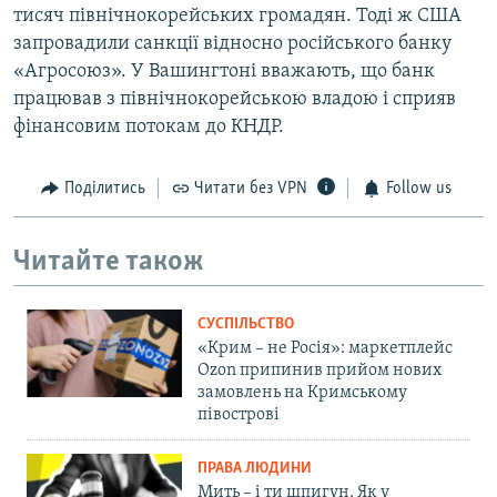
тисяч північнокорейських громадян. Тоді ж США
запровадили санкції відносно російського банку
«Агросоюз». У Вашингтоні вважають, що банк
працював з північнокорейською владою і сприяв
фінансовим потокам до КНДР.
Поділитись
Читати без VPN
Follow us
Читайте також
СУСПІЛЬСТВО
«Крим – не Росія»: маркетплейс
Ozon припинив прийом нових
замовлень на Кримському
півострові
ПРАВА ЛЮДИНИ
Мить – і ти шпигун. Як у