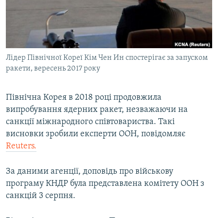
ВІДЕОУРОКИ «ELIFBE»
Русский
СВІДЧЕННЯ ОКУПАЦІЇ
Qırımtatar
УКРАЇНСЬКА ПРОБЛЕМА КРИМУ
Лідер Північної Кореї Кім Чен Ин спостерігає за запуском
ДОЛУЧАЙСЯ!
ІНФОГРАФІКА
ракети, вересень 2017 року
Північна Корея в 2018 році продовжила
Усі сайти RFE/RL
випробування ядерних ракет, незважаючи на
санкції міжнародного співтовариства. Такі
висновки зробили експерти ООН, повідомляє
Reuters.
За даними агенції, доповідь про військову
програму КНДР була представлена комітету ООН з
санкцій 3 серпня.