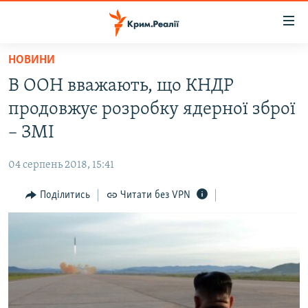
Доступність
посилання
Перейти
НОВИНИ
до
НОВИНИ
В ООН вважають, що КНДР
основного
ВОДА.КРИМ
матеріалу
продовжує розробку ядерної зброї
ВІДЕО ТА ФОТО
Перейти
– ЗМІ
до
ПОЛІТИКА
основної
04 серпень 2018, 15:41
БЛОГИ
навігації
Перейти
Поділитись
Читати без VPN
ПОГЛЯД
до
ІНТЕРВ'Ю
пошуку
ВСЕ ЗА ДЕНЬ
СПЕЦПРОЕКТИ
ЯК ОБІЙТИ БЛОКУВАННЯ
ДЕПОРТАЦІЯ