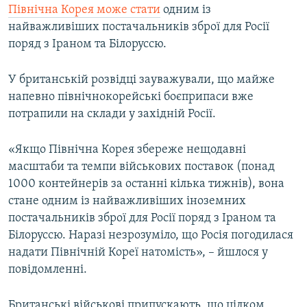
Північна Корея може стати
одним із
найважливіших постачальників зброї для Росії
поряд з Іраном та Білоруссю.
У британській розвідці зауважували, що майже
напевно північнокорейські боєприпаси вже
потрапили на склади у західній Росії.
«Якщо Північна Корея збереже нещодавні
масштаби та темпи військових поставок (понад
1000 контейнерів за останні кілька тижнів), вона
стане одним із найважливіших іноземних
постачальників зброї для Росії поряд з Іраном та
Білоруссю. Наразі незрозуміло, що Росія погодилася
надати Північній Кореї натомість», – йшлося у
повідомленні.
Британські військові припускають, що цілком