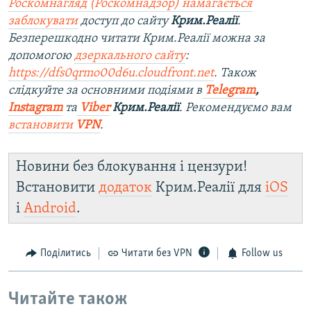
Роскомнагляд (Роскомнадзор) намагається
заблокувати
доступ до сайту
Крим.Реалії
.
Безперешкодно читати Крим.Реалії можна за
допомогою
дзеркального сайту
:
https://dfs0qrmo00d6u.cloudfront.net
. Також
слідкуйте за основними подіями в
Telegram
,
Instagram
та
Viber
Крим.Реалії
. Рекомендуємо вам
встановити
VPN
.
Новини без блокування і цензури!
Встановити
додаток
Крим.Реалії для
iOS
і
Android
.
Поділитись
Читати без VPN
Follow us
Читайте також