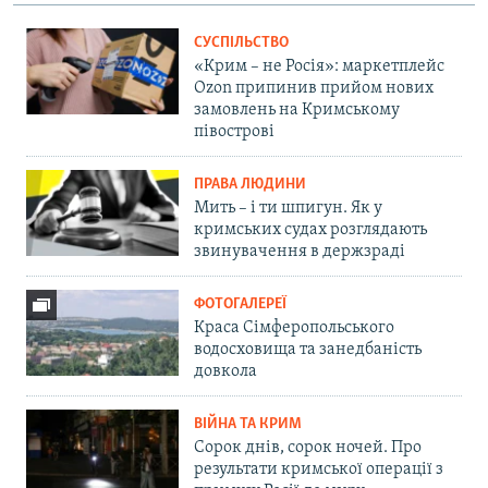
СУСПІЛЬСТВО
«Крим – не Росія»: маркетплейс
Ozon припинив прийом нових
замовлень на Кримському
півострові
ПРАВА ЛЮДИНИ
Мить – і ти шпигун. Як у
кримських судах розглядають
звинувачення в держзраді
ФОТОГАЛЕРЕЇ
Краса Сімферопольського
водосховища та занедбаність
довкола
ВІЙНА ТА КРИМ
Сорок днів, сорок ночей. Про
результати кримської операції з