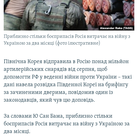
ВІДЕОУРОКИ «ELIFBE»
Русский
СВІДЧЕННЯ ОКУПАЦІЇ
Qırımtatar
УКРАЇНСЬКА ПРОБЛЕМА КРИМУ
Приблизно стільки боєприпасів Росія витрачає на війну з
ДОЛУЧАЙСЯ!
ІНФОГРАФІКА
Україною за два місяці (фото ілюстративне)
Північна Корея відправила в Росію понад мільйон
Усі сайти RFE/RL
артилерійських снарядів від серпня, щоб
допомогти РФ у веденні війни проти України – такі
дані навела розвідка Південної Кореї на брифінгу
за зачиненими дверима, повідомив один із
законодавців, який чув цю доповідь.
За словами Ю Сан Бама, приблизно стільки
боєприпасів Росія витрачає на війну з Україною за
два місяці.