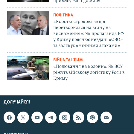
примусу Росії до миру
ПОЛІТИКА
«Короткострокова акція
перетворилася на війну на
виснаження»: Як пропаганда РФ
у Криму пояснює невдачі «СВО»
та залякує «мінними атаками»
ВІЙНА ТА КРИМ
«Полювання на колони». Як ЗСУ
ріжуть військову логістику Росії в
Криму
ДОЛУЧАЙСЯ!