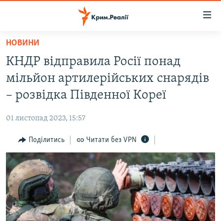
Доступність
посилання
Перейти
НОВИНИ
до
НОВИНИ
КНДР відправила Росії понад
основного
ВОДА.КРИМ
матеріалу
мільйон артилерійських снарядів
ВІДЕО ТА ФОТО
Перейти
– розвідка Південної Кореї
до
ПОЛІТИКА
основної
01 листопад 2023, 15:57
БЛОГИ
навігації
Перейти
Поділитись
Читати без VPN
ПОГЛЯД
до
ІНТЕРВ'Ю
пошуку
ВСЕ ЗА ДЕНЬ
СПЕЦПРОЕКТИ
ЯК ОБІЙТИ БЛОКУВАННЯ
ДЕПОРТАЦІЯ