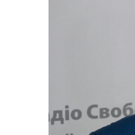
ВІДЕОУРОКИ «ELIFBE»
СВІДЧЕННЯ ОКУПАЦІЇ
УКРАЇНСЬКА ПРОБЛЕМА КРИМУ
ІНФОГРАФІКА