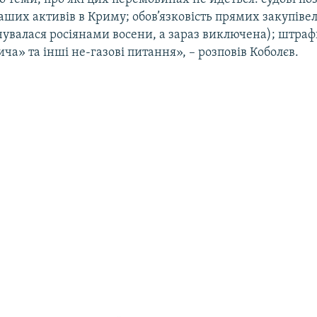
ших активів в Криму; обов’язковість прямих закупівел
учувалася росіянами восени, а зараз виключена); штра
ча» та інші не-газові питання», – розповів Коболєв.