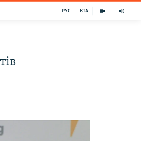
РУС
КТА
тів