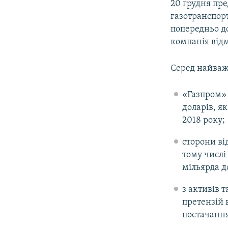
20 грудня пре
газотранспор
попередньо д
компанія відм
Серед найваж
«Газпром» 
доларів, я
2018 року;
сторони ві
тому числі
мільярда до
з активів 
претензій 
постачання 