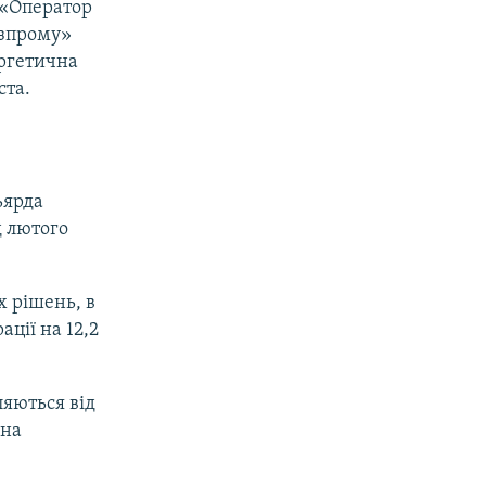
ї «Оператор
азпрому»
ергетична
ста.
ьярда
д лютого
х рішень, в
ції на 12,2
ляються від
 на