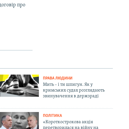
договір про
ПРАВА ЛЮДИНИ
Мить – і ти шпигун. Як у
кримських судах розглядають
звинувачення в держзраді
ПОЛІТИКА
«Короткострокова акція
перетворилася на війну на