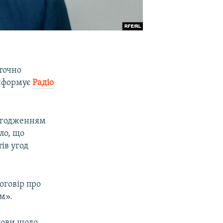
аточно
інформує
Радіо
узгодженням
ло, що
ів угод
оговір про
м».
зови щодо