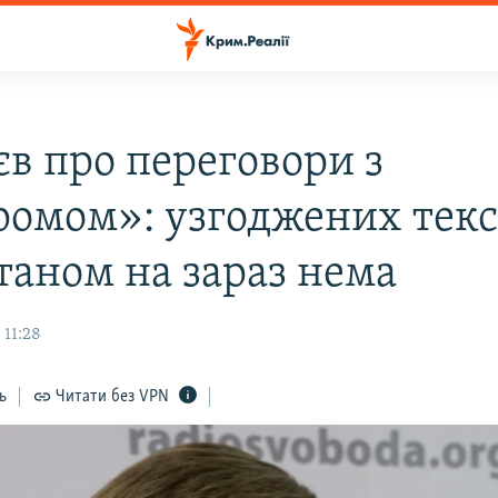
єв про переговори з
ромом»: узгоджених текс
таном на зараз нема
 11:28
ь
Читати без VPN