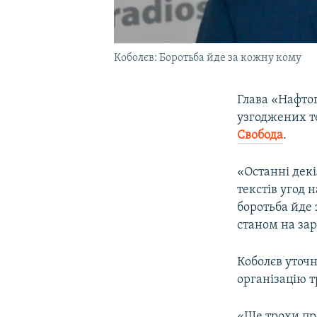
Коболєв: Боротьба йде за кожну кому
Глава «Нафто
узгоджених т
Свобода
.
«Останні дек
текстів угод 
боротьба йде 
станом на зар
Коболєв уточ
організацію 
«Ще трохи про