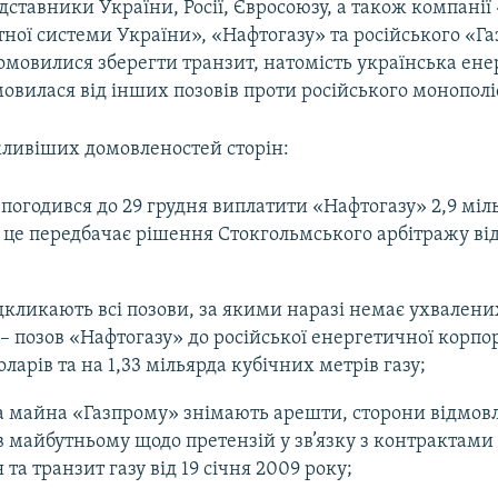
дставники України, Росії, Євросоюзу, а також компані
тної системи України», «Нафтогазу» та російського «Г
омовилися зберегти транзит, натомість українська ен
овилася від інших позовів проти російського монополі
ливіших домовленостей сторін:
погодився до 29 грудня виплатити «Нафтогазу» 2,9 міл
к це передбачає рішення Стокгольмського арбітражу ві
дкликають всі позови, за якими наразі немає ухвалени
 – позов «Нафтогазу» до російської енергетичної корпора
ларів та на 1,33 мільярда кубічних метрів газу;
та майна «Газпрому» знімають арешти, сторони відмов
в майбутньому щодо претензій у зв’язку з контрактами
та транзит газу від 19 січня 2009 року;