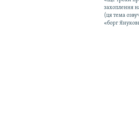
захоплення на
(ця тема озв
«борг Янукови