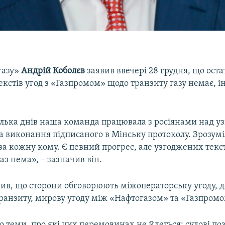
газу»
Андрій Коболєв
заявив ввечері 28 грудня, що ост
екстів угод з «Газпромом» щодо транзиту газу немає, 
ілька днів наша команда працювала з росіянами над 
на виконання підписаного в Мінську протоколу. Зрозумі
за кожну кому. Є певний прогрес, але узгоджених текст
аз нема», – зазначив він.
нив, що сторони обговорюють міжоператорську угоду, д
транзиту, мирову угоду між «Нафтогазом» та «Газпромо
 теми, про які цих перемовинах не йдеться: судові по