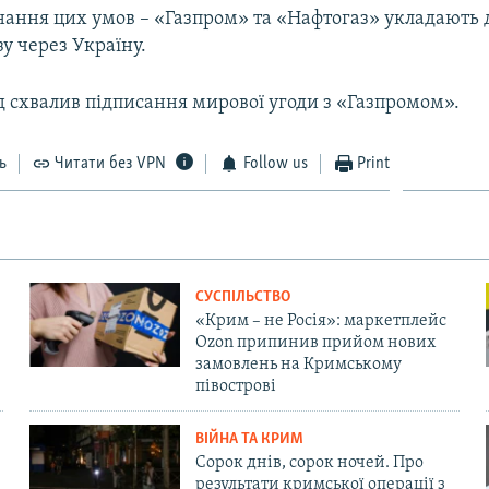
нання цих умов – «Газпром» та «Нафтогаз» укладають 
у через Україну​.
д схвалив підписання мирової угоди з «Газпромом».
ь
Читати без VPN
Follow us
Print
СУСПІЛЬСТВО
«Крим – не Росія»: маркетплейс
Ozon припинив прийом нових
замовлень на Кримському
півострові
ВІЙНА ТА КРИМ
Сорок днів, сорок ночей. Про
результати кримської операції з