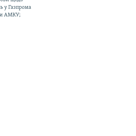
ь у Газпрома
фи АМКУ;