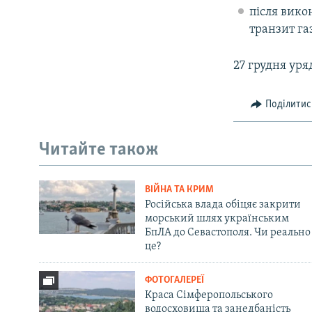
після вико
транзит газ
27 грудня уря
Поділитис
Читайте також
ВІЙНА ТА КРИМ
Російська влада обіцяє закрити
морський шлях українським
БпЛА до Севастополя. Чи реально
це?
ФОТОГАЛЕРЕЇ
Краса Сімферопольського
водосховища та занедбаність