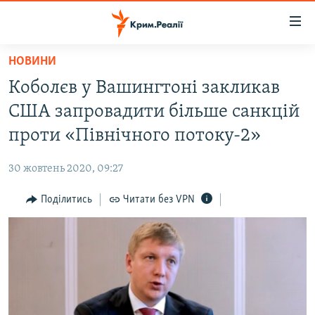
Доступність
посилання
Перейти
НОВИНИ
до
НОВИНИ
Коболєв у Вашингтоні закликав
основного
ВОДА.КРИМ
матеріалу
США запровадити більше санкцій
ВІДЕО ТА ФОТО
Перейти
проти «Північного потоку-2»
до
ПОЛІТИКА
основної
30 жовтень 2020, 09:27
БЛОГИ
навігації
Перейти
Поділитись
Читати без VPN
ПОГЛЯД
до
ІНТЕРВ'Ю
пошуку
ВСЕ ЗА ДЕНЬ
СПЕЦПРОЕКТИ
ЯК ОБІЙТИ БЛОКУВАННЯ
ДЕПОРТАЦІЯ