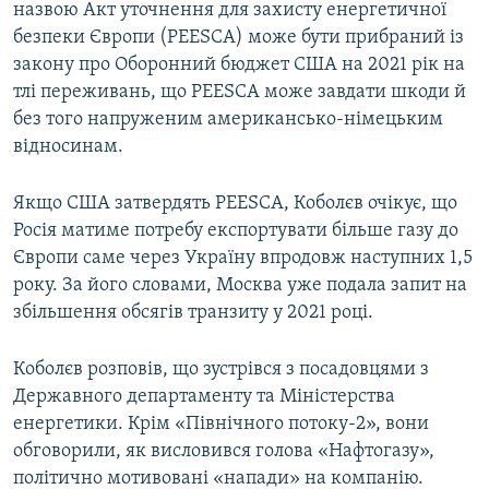
назвою Акт уточнення для захисту енергетичної
безпеки Європи (PEESCA) може бути прибраний із
закону про Оборонний бюджет США на 2021 рік на
тлі переживань, що PEESCA може завдати шкоди й
без того напруженим американсько-німецьким
відносинам.
Якщо США затвердять PEESCA, Коболєв очікує, що
Росія матиме потребу експортувати більше газу до
Європи саме через Україну впродовж наступних 1,5
року. За його словами, Москва уже подала запит на
збільшення обсягів транзиту у 2021 році.
Коболєв розповів, що зустрівся з посадовцями з
Державного департаменту та Міністерства
енергетики. Крім «Північного потоку-2», вони
обговорили, як висловився голова «Нафтогазу»,
політично мотивовані «напади» на компанію.