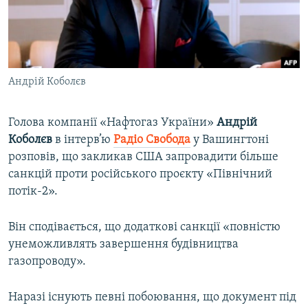
ВІДЕОУРОКИ «ELIFBE»
Русский
СВІДЧЕННЯ ОКУПАЦІЇ
Qırımtatar
УКРАЇНСЬКА ПРОБЛЕМА КРИМУ
Андрій Коболєв
ДОЛУЧАЙСЯ!
ІНФОГРАФІКА
Голова компанії «Нафтогаз України»
Андрій
Коболєв
в інтерв’ю
Радіо Свобода
у Вашингтоні
Усі сайти RFE/RL
розповів, що закликав США запровадити більше
санкцій проти російського проєкту «Північний
потік-2».
Він сподівається, що додаткові санкції «повністю
унеможливлять завершення будівництва
газопроводу».
Наразі існують певні побоювання, що документ під