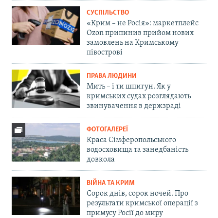
СУСПІЛЬСТВО
«Крим – не Росія»: маркетплейс
Ozon припинив прийом нових
замовлень на Кримському
півострові
ПРАВА ЛЮДИНИ
Мить – і ти шпигун. Як у
кримських судах розглядають
звинувачення в держзраді
ФОТОГАЛЕРЕЇ
Краса Сімферопольського
водосховища та занедбаність
довкола
ВІЙНА ТА КРИМ
Сорок днів, сорок ночей. Про
результати кримської операції з
примусу Росії до миру