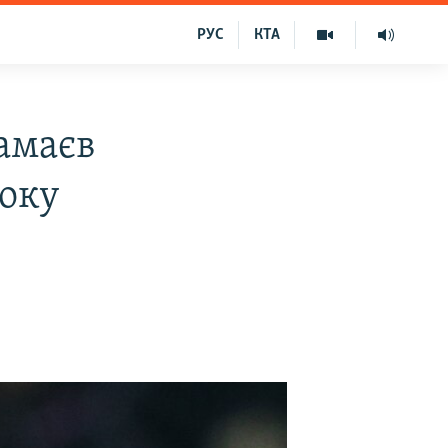
РУС
КТА
Мамаєв
оку