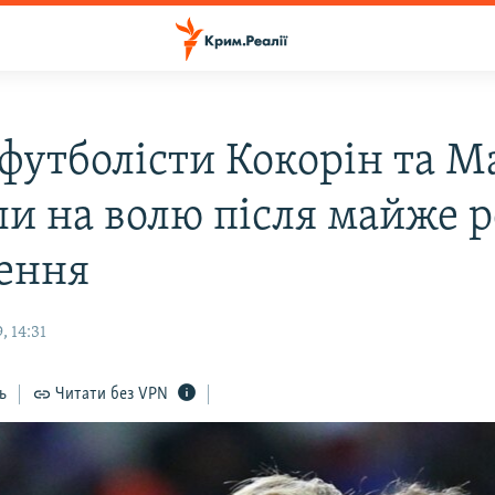
 футболісти Кокорін та 
и на волю після майже р
нення
, 14:31
ь
Читати без VPN