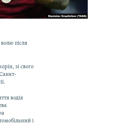
волю після
рін, зі свого
 Санкт-
ії.
иття водія
тва
ра
томобільний і