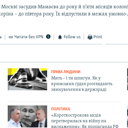
у Москві засудив Мамаєва до року й п’яти місяців колон
оріна – до півтора року. Їх відпустили в межах умовно
ь
Читати без VPN
Follow us
Print
ПРАВА ЛЮДИНИ
Мить – і ти шпигун. Як у
кримських судах розглядають
звинувачення в держзраді
ПОЛІТИКА
«Короткострокова акція
перетворилася на війну на
виснаження»: Як пропаганда РФ