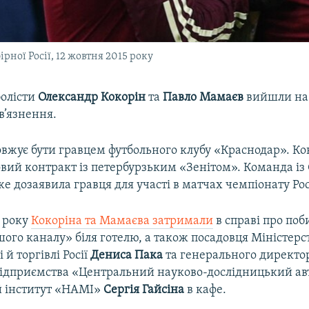
ірної Росії, 12 жовтня 2015 року
болісти
Олександр Кокорін
та
Павло Мамаєв
вийшли на 
в’язнення.
жує бути гравцем футбольного клубу «Краснодар». Коко
овий контракт із петербурзьким «Зенітом». Команда із
е дозаявила гравця для участі в матчах чемпіонату Рос
8 року
Кокоріна та Мамаєва затримали
в справі про поб
ого каналу» біля готелю, а також посадовця Міністерс
 й торгівлі Росії
Дениса Пака
та генерального директо
ідприємства «Центральний науково-дослідницький ав
 інститут «НАМІ»
Сергія Гайсіна
в кафе.