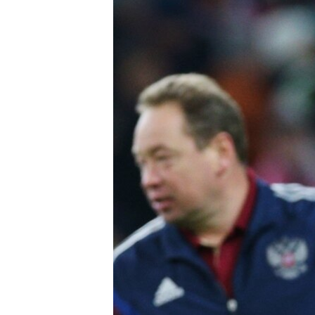
ВІДЕОУРОКИ «ELIFBE»
СВІДЧЕННЯ ОКУПАЦІЇ
УКРАЇНСЬКА ПРОБЛЕМА КРИМУ
ІНФОГРАФІКА