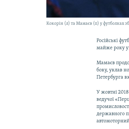
Кокорін (л) та Мамаєв (п) у футболках зб
Російські фут
майже року у
Мамаєв продов
боку, уклав н
Петербурга вж
У жовтні 201
ведучої «Перш
промисловості
державного п
автомоторний