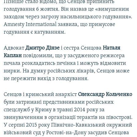
Пізніше стало відомо, що Сенцов припинить
голодування 6 жовтня. Він назвав це «вимушеним
заходом через загрозу насильницького годування».
Amnesty International заявила, що примусове
годування є катуванням.
Адвокат
Дмитро Дінзе
і сестра Сенцова
Наталя
Каплан
повідомили, що у засудженого режисера
почала розкладатись печінка і можуть відмовити
нирки. На думку російських лікарів, Сенцов може
не пережити вихід з голодування.
Сенцов і кримський анархіст
Олександр Кольченко
були затримані представниками російських
спецслужб у Криму в травні 2014 року за
звинуваченням в організації терактів на півострові.
У серпні 2015 року Північно-Кавказький окружний
військовий суд у Ростові-на-Дону засудив Сенцова