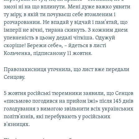
змозі ні на що вплинути. Мені дуже важко уявити
ту міру, в якій ти почуваєш себе втомленим і
розчарованим. Не впадай у відчай і пам'ятай, що
імперії не вічні, тирана скинуть. З кожним днем
упевненість в цьому дедалі чіткіша. Одужуй
скоріше! Бережи себе», – йдеться в листі
Кольченка, підписаному 11 жовтня.
Правозахисниця уточнила, що лист вже передали
Сенцову.
5 жовтня російські тюремники заявили, що Сенцов
«письмово погодився на прийом їжі» після 145 днів
голодування з вимогою звільнити всіх українських
політв'язнів, які перебувають у російських
в'язницях.