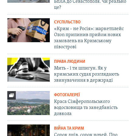
БпЛА до Севастополя. Чи реально
це?
СУСПІЛЬСТВО
«Крим – не Росія»: маркетплейс
Ozon припинив прийом нових
замовлень на Кримському
півострові
ПРАВА ЛЮДИНИ
Мить – і ти шпигун. Як у
кримських судах розглядають
звинувачення в держзраді
ФОТОГАЛЕРЕЇ
Краса Сімферопольського
водосховища та занедбаність
довкола
ВІЙНА ТА КРИМ
Сорок днів, сорок ночей. Про