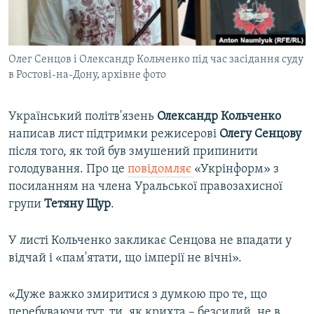
ВІДЕОУРОКИ «ELIFBE»
Русский
СВІДЧЕННЯ ОКУПАЦІЇ
Qırımtatar
Олег Сенцов і Олександр Кольченко під час засідання суду
УКРАЇНСЬКА ПРОБЛЕМА КРИМУ
в Ростові-на-Дону, архівне фото
ДОЛУЧАЙСЯ!
ІНФОГРАФІКА
Український політв'язень
Олександр Кольченко
написав лист підтримки режисерові
Олегу Сенцову
після того, як той був змушений припинити
Усі сайти RFE/RL
голодування. Про це
повідомляє
«Укрінформ» з
посиланням на члена Уральської правозахисної
групи
Тетяну Щур
.
У листі Кольченко закликає Сенцова не впадати у
відчай і «пам'ятати, що імперії не вічні».
«Дуже важко змиритися з думкою про те, що
перебуваючи тут, ти, як крихта – безсилий, не в