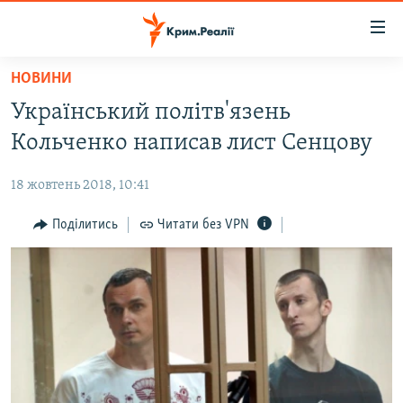
Доступність
посилання
Перейти
НОВИНИ
до
НОВИНИ
Український політв'язень
основного
ВОДА.КРИМ
матеріалу
Кольченко написав лист Сенцову
ВІДЕО ТА ФОТО
Перейти
до
18 жовтень 2018, 10:41
ПОЛІТИКА
основної
БЛОГИ
Поділитись
Читати без VPN
навігації
Перейти
ПОГЛЯД
до
ІНТЕРВ'Ю
пошуку
ВСЕ ЗА ДЕНЬ
СПЕЦПРОЕКТИ
ЯК ОБІЙТИ БЛОКУВАННЯ
ДЕПОРТАЦІЯ