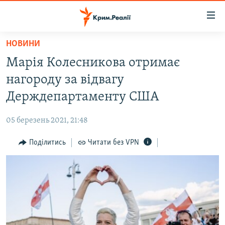
Доступність
посилання
Перейти
НОВИНИ
до
НОВИНИ
Марія Колесникова отримає
основного
ВОДА.КРИМ
матеріалу
нагороду за відвагу
ВІДЕО ТА ФОТО
Перейти
Держдепартаменту США
до
ПОЛІТИКА
основної
05 березень 2021, 21:48
БЛОГИ
навігації
Перейти
Поділитись
Читати без VPN
ПОГЛЯД
до
ІНТЕРВ'Ю
пошуку
ВСЕ ЗА ДЕНЬ
СПЕЦПРОЕКТИ
ЯК ОБІЙТИ БЛОКУВАННЯ
ДЕПОРТАЦІЯ