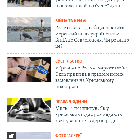
українці – меншість»: дискусія
навколо нової пам'ятної дати
ВІЙНА ТА КРИМ
Російська влада обіцяє закрити
морський шлях українським
БпЛА до Севастополя. Чи реально
це?
СУСПІЛЬСТВО
«Крим – не Росія»: маркетплейс
Ozon припинив прийом нових
замовлень на Кримському
півострові
ПРАВА ЛЮДИНИ
Мить – і ти шпигун. Як у
кримських судах розглядають
звинувачення в держзраді
ФОТОГАЛЕРЕЇ