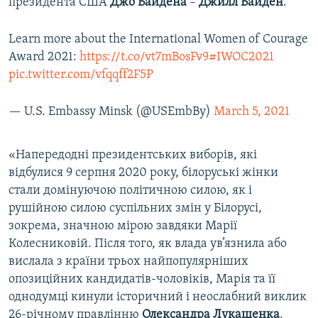
президента США
Джо Байдена
–
Джилл Байден
.
Learn more about the International Women of Courage
Award 2021:
https://t.co/vt7mBosFv9
#IWOC2021
pic.twitter.com/vfqqff2F5P
— U.S. Embassy Minsk (@USEmbBy)
March 5, 2021
«Напередодні президентських виборів, які
відбулися 9 серпня 2020 року, білоруські жінки
стали домінуючою політичною силою, як і
рушійною силою суспільних змін у Білорусі,
зокрема, значною мірою завдяки Марії
Колесниковій. Після того, як влада ув’язнила або
вислала з країни трьох найпопулярніших
опозиційних кандидатів-чоловіків, Марія та її
однодумці кинули історичний і неослабний виклик
26-річному правлінню
Олександра Лукашенка
.