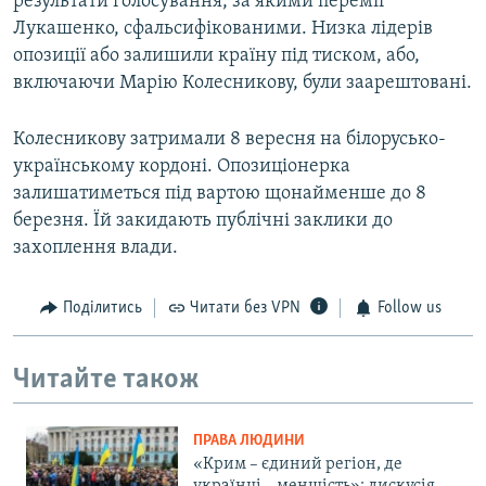
результати голосування, за якими переміг
Лукашенко, сфальсифікованими. Низка лідерів
опозиції або залишили країну під тиском, або,
включаючи Марію Колесникову, були заарештовані.
Колесникову затримали 8 вересня на білорусько-
українському кордоні. Опозиціонерка
залишатиметься під вартою щонайменше до 8
березня. Їй закидають публічні заклики до
захоплення влади.
Поділитись
Читати без VPN
Follow us
Читайте також
ПРАВА ЛЮДИНИ
«Крим – єдиний регіон, де