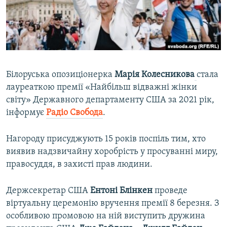
ВІДЕОУРОКИ «ELIFBE»
Русский
СВІДЧЕННЯ ОКУПАЦІЇ
Qırımtatar
УКРАЇНСЬКА ПРОБЛЕМА КРИМУ
ДОЛУЧАЙСЯ!
ІНФОГРАФІКА
Білоруська опозиціонерка
Марія Колесникова
стала
лауреаткою премії «Найбільш відважні жінки
світу» Державного департаменту США за 2021 рік,
Усі сайти RFE/RL
інформує
Радіо Свобода
.
Нагороду присуджують 15 років поспіль тим, хто
виявив надзвичайну хоробрість у просуванні миру,
правосуддя, в захисті прав людини.
Держсекретар США
Ентоні Блінкен
проведе
віртуальну церемонію вручення премії 8 березня. З
особливою промовою на ній виступить дружина