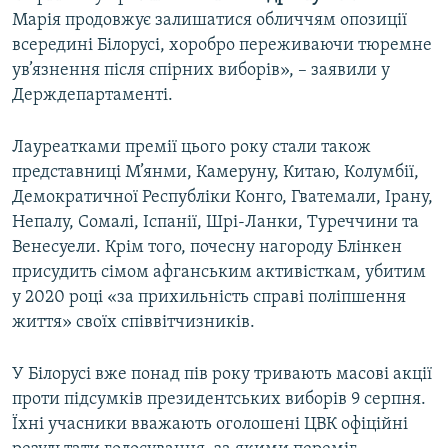
Марія продовжує залишатися обличчям опозиції
всередині Білорусі, хоробро переживаючи тюремне
ув’язнення після спірних виборів», – заявили у
Держдепартаменті.
Лауреатками премії цього року стали також
представниці М’янми, Камеруну, Китаю, Колумбії,
Демократичної Республіки Конго, Гватемали, Ірану,
Непалу, Сомалі, Іспанії, Шрі-Ланки, Туреччини та
Венесуели. Крім того, почесну нагороду Блінкен
присудить сімом афганським активісткам, убитим
у 2020 році «за прихильність справі поліпшення
життя» своїх співвітчизників.
У Білорусі вже понад пів року тривають масові акції
проти підсумків президентських виборів 9 серпня.
Їхні учасники вважають оголошені ЦВК офіційні