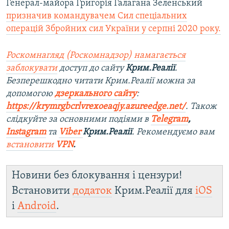
Генерал-майора Григорія Галагана Зеленський
призначив командувачем Сил спеціальних
операцій Збройних сил України у серпні 2020 року.
Роскомнагляд (Роскомнадзор) намагається
заблокувати
доступ до сайту
Крим.Реалії
.
Безперешкодно читати Крим.Реалії можна за
допомогою
дзеркального сайту
:
https://krymrgbcrlvrexoeaqjy.azureedge.net/
. Також
слідкуйте за основними подіями в
Telegram
,
Instagram
та
Viber
Крим.Реалії
. Рекомендуємо вам
встановити
VPN
.
Новини без блокування і цензури!
Встановити
додаток
Крим.Реалії для
iOS
і
Android
.