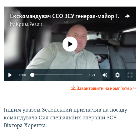
Екскомандувач ССО ЗСУ генерал-майор Григорій Галаган – про підготовку партизанів і їхню роль в умовах окупації (відео)
by
Крим.Реалії
No media source currently available
Auto
0:00
1:21
240p
Завантажити на комп'ютер
360p
Auto
240p
360p
480p
480p
Іншим указом Зеленський призначив на посаду
командувача Сил спеціальних операцій ЗСУ
720p
720p
1080p
Віктора Хоренка.
1080p