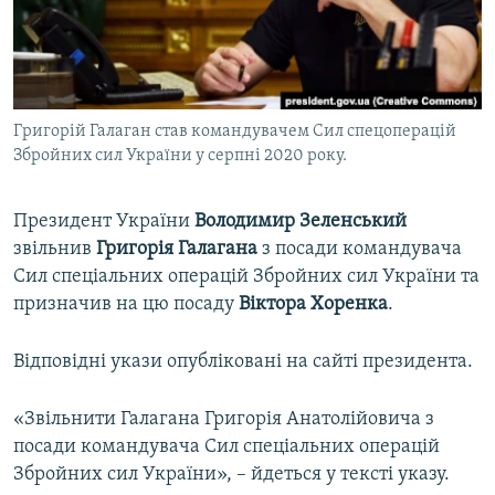
ВІДЕОУРОКИ «ELIFBE»
Русский
СВІДЧЕННЯ ОКУПАЦІЇ
Qırımtatar
УКРАЇНСЬКА ПРОБЛЕМА КРИМУ
Григорій Галаган став командувачем Сил спецоперацій
ДОЛУЧАЙСЯ!
ІНФОГРАФІКА
Збройних сил України у серпні 2020 року.
Президент України
Володимир Зеленський
Усі сайти RFE/RL
звільнив
Григорія Галагана
з посади командувача
Сил спеціальних операцій Збройних сил України та
призначив на цю посаду
Віктора Хоренка
.
Відповідні укази опубліковані на сайті президента.
«Звільнити Галагана Григорія Анатолійовича з
посади командувача Сил спеціальних операцій
Збройних сил України», – йдеться у тексті указу.