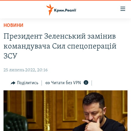
Доступність
посилання
Перейти
НОВИНИ
до
НОВИНИ
Президент Зеленський замінив
основного
ВОДА.КРИМ
матеріалу
командувача Сил спецоперацій
ВІДЕО ТА ФОТО
Перейти
ЗСУ
до
ПОЛІТИКА
основної
25 липень 2022, 20:16
БЛОГИ
навігації
Перейти
Поділитись
Читати без VPN
ПОГЛЯД
до
ІНТЕРВ'Ю
пошуку
ВСЕ ЗА ДЕНЬ
СПЕЦПРОЕКТИ
ЯК ОБІЙТИ БЛОКУВАННЯ
ДЕПОРТАЦІЯ