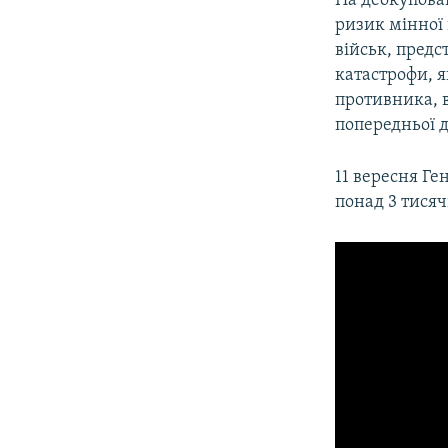
На деокупова
ризик мінної
військ, пред
катастрофи, я
противника, в
попередньої д
11 вересня Ге
понад 3 тисяч