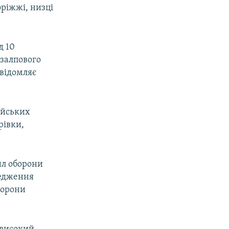
оріжжі, низці
д 10
 залпового
овідомляє
ійських
рівки,
ил оборони
редження
борони