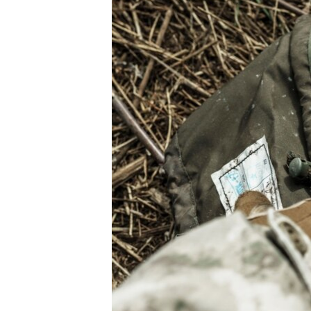
ВІДЕОУРОКИ «ELIFBE»
СВІДЧЕННЯ ОКУПАЦІЇ
УКРАЇНСЬКА ПРОБЛЕМА КРИМУ
ІНФОГРАФІКА