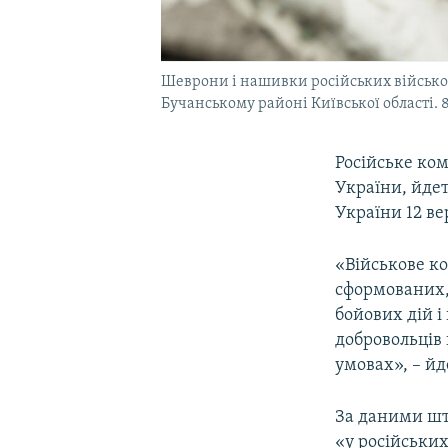
Шеврони і нашивки російських військов
Бучанському районі Київської області. 
Російське ко
України, йде
України 12 ве
«Військове к
сформованих, 
бойових дій і
добровольців
умовах», – йд
За даними шта
«у російськи