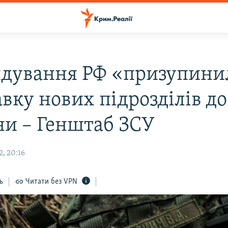
дування РФ «призупини
вку нових підрозділів до
ни – Генштаб ЗСУ
, 20:16
ь
Читати без VPN