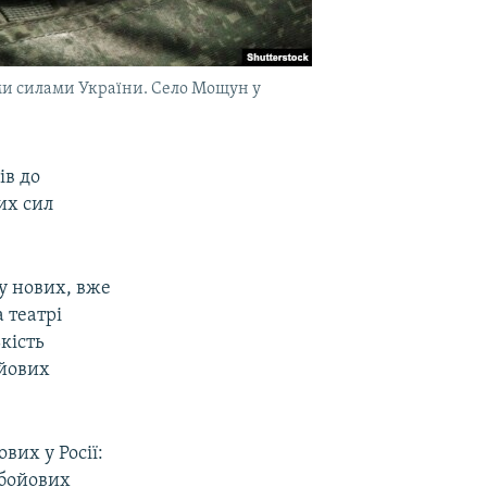
ми силами України. Село Мощун у
ів до
их сил
у нових, вже
 театрі
кість
ойових
вих у Росії:
 бойових