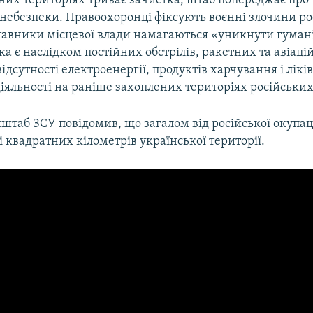
них територіях триває зачистка, штаб попереджає про
 небезпеки. Правоохоронці фіксують воєнні злочини р
ставники місцевої влади намагаються «уникнути гуман
ка є наслідком постійних обстрілів, ракетних та авіаці
ідсутності електроенергії, продуктів харчування і ліків
іяльності на раніше захоплених територіях російських
нштаб ЗСУ повідомив, що загалом від російської окупац
і квадратних кілометрів української території.