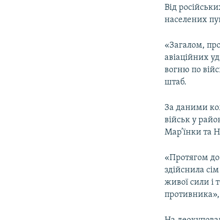
Від російськи
населених пун
«Загалом, про
авіаційних уд
вогню по війс
штаб.
За даними ко
військ у рай
Мар’їнки та 
«Протягом до
здійснила сім
живої сили і 
противника», 