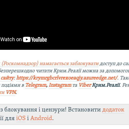
 (Роскомнадзор) намагається заблокувати
доступ до са
 Безперешкодно читати Крим.Реалії можна за допомог
 сайту
:
https://krymrgbcrlvrexoeaqjy.azureedge.net/
. Та
 подіями в
Telegram
,
Instagram
та
Viber
Крим.Реалії
. Р
ти
VPN
.
з блокування і цензури! Встановити
додаток
ії для
iOS
і
Android
.