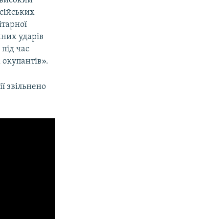
 високий
осійських
ітарної
йних ударів
 під час
 окупантів».
ії звільнено