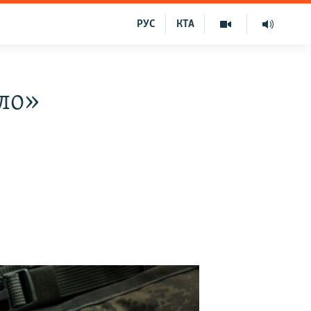
РУС
КТА
ло»