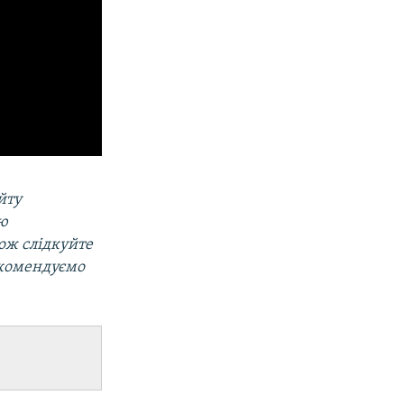
йту
ою
кож слідкуйте
екомендуємо