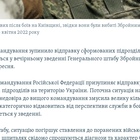
их після боїв на Київщині, звідки вони були вибиті Збройни
8 квітня 2022 року
мандування зупинило відправку сформованих підрозділ
ться у вечірньому зведенні Генерального штабу Збройн
ресня.
омандування Російської Федерації призупиняє відправк
підрозділів на територію України. Поточна ситуація на
 недовіра до вищого командування змусила велику кіль
 категорично відмовитись від перспективи служби в б
еться у зведенні.
бу, ситуацію погіршує ставлення до поранених військо
х шпиталях свідомо спрощуються діагнози та характер