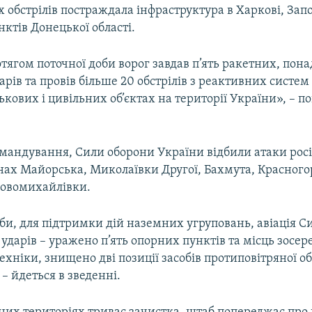
х обстрілів постраждала інфраструктура в Харкові, Зап
ктів Донецької області.
тягом поточної доби ворог завдав п’ять ракетних, пона
арів та провів більше 20 обстрілів з реактивних систем
ькових і цивільних об’єктах на території України», – п
мандування, Сили оборони України відбили атаки рос
онах Майорська, Миколаївки Другої, Бахмута, Красного
Новомихайлівки.
би, для підтримки дій наземних угруповань, авіація С
 ударів – уражено п’ять опорних пунктів та місць зосе
техніки, знищено дві позиції засобів протиповітряної о
– йдеться в зведенні.