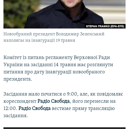
ВІДЕОУРОКИ «ELIFBE»
Русский
СВІДЧЕННЯ ОКУПАЦІЇ
Qırımtatar
УКРАЇНСЬКА ПРОБЛЕМА КРИМУ
Новообраний президент Володимир Зеленський
ДОЛУЧАЙСЯ!
ІНФОГРАФІКА
наполягає на інавгурації 19 травня
Комітет із питань регламенту Верховної Ради
Усі сайти RFE/RL
України на засіданні 14 травня має розглянути
питання про дату інавгурації новообраного
президента.
Засідання мало початися о 9:00, але, як повідомляє
кореспондент
Радіо Свобода
, його перенесли на
12:00.
Радіо Свобода
вестиме пряму трансляцію
засідання.