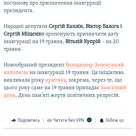
постанову про призначення інавгурації
президента.
Народні депутати
Сергій Каплін, Віктор Балога і
Сергій Міщенко
пропонують призначити дату
інавгурації на 19 травня,
Віталій Купрій
– на 20
травня.
Новообраний президент
Володимир Зеленський
наполягає
на інавгурації 19 травня. Ця ініціатива
викликала різку
критику
, зокрема, через те, що
цього року саме на 19 травня припадає
пам’ятний
день
, День пам’яті жертв політичних репресій.
Поділитись
Читати без VPN
Follow us