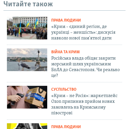
Читайте також
ПРАВА ЛЮДИНИ
«Крим – єдиний регіон, де
українці – меншість»: дискусія
навколо нової пам'ятної дати
ВІЙНА ТА КРИМ
Російська влада обіцяє закрити
морський шлях українським
БпЛА до Севастополя. Чи реально
це?
СУСПІЛЬСТВО
«Крим – не Росія»: маркетплейс
Ozon припинив прийом нових
замовлень на Кримському
півострові
ПРАВА ЛЮДИНИ