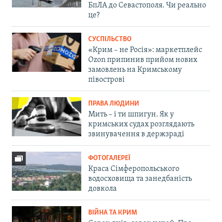
БпЛА до Севастополя. Чи реально
це?
СУСПІЛЬСТВО
«Крим – не Росія»: маркетплейс
Ozon припинив прийом нових
замовлень на Кримському
півострові
ПРАВА ЛЮДИНИ
Мить – і ти шпигун. Як у
кримських судах розглядають
звинувачення в держзраді
ФОТОГАЛЕРЕЇ
Краса Сімферопольського
водосховища та занедбаність
довкола
ВІЙНА ТА КРИМ