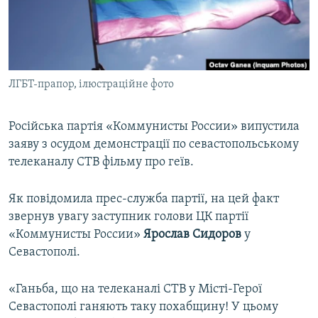
ВІДЕОУРОКИ «ELIFBE»
Русский
СВІДЧЕННЯ ОКУПАЦІЇ
Qırımtatar
УКРАЇНСЬКА ПРОБЛЕМА КРИМУ
ЛГБТ-прапор, ілюстраційне фото
ДОЛУЧАЙСЯ!
ІНФОГРАФІКА
Російська партія «Коммунисты России» випустила
заяву з осудом демонстрації по севастопольському
Усі сайти RFE/RL
телеканалу СТВ фільму про геїв.
Як повідомила прес-служба партії, на цей факт
звернув увагу заступник голови ЦК партії
«Коммунисты России»
Ярослав Сидоров
у
Севастополі.
«Ганьба, що на телеканалі СТВ у Місті-Герої
Севастополі ганяють таку похабщину! У цьому