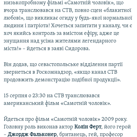
низькопробному фільмі «Самотній чоловік», що
вчора транслювався на СТВ, повно сцен «блакитної
любові», що викликає огиду у будь-якої нормальної
людини і патріота! Хочеться запитати у каналу, чи є
хоч якийсь контроль за вмістом ефіру, адже це
знущання над усіма жителями легендарного
міста!» – йдеться в заяві Сидорова.
Він додав, що севастопольське відділення партії
звернеться в Роскомнадзор, «якщо канал СТВ
продовжить демонстрацію подібної продукції».
15 серпня о 23:30 на СТВ транслювався
американський фільм «Самотній чоловік».
Йдеться про фільм «Самотній чоловік» 2009 року.
Головну роль виконав актор
Колін Ферт
, його герой
–
Джордж Фальконер
, британець, гей, професор