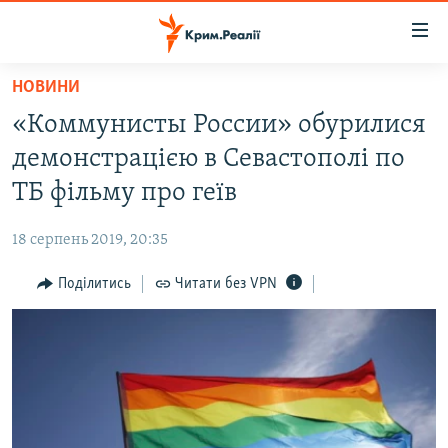
Доступність
посилання
Перейти
НОВИНИ
до
НОВИНИ
«Коммунисты России» обурилися
основного
ВОДА.КРИМ
матеріалу
демонстрацією в Севастополі по
ВІДЕО ТА ФОТО
Перейти
ТБ фільму про геїв
до
ПОЛІТИКА
основної
18 серпень 2019, 20:35
БЛОГИ
навігації
Перейти
Поділитись
Читати без VPN
ПОГЛЯД
до
ІНТЕРВ'Ю
пошуку
ВСЕ ЗА ДЕНЬ
СПЕЦПРОЕКТИ
ЯК ОБІЙТИ БЛОКУВАННЯ
ДЕПОРТАЦІЯ