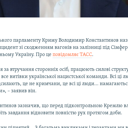
ського парламенту Криму Володимир Константинов наз
цидент зі сходженням вагонів на залізниці під Сімфе
 ньому Україну. Про це
повідомляє ТАСС
.
я за втручання сторонніх осіб, працюють силові структу
 все витівки української нацистської команди. Всі ці л
силають, це не кримчани, це всі ці люди... намагаютьс
», – заявив він.
нтинов зазначив, що перед підконтрольною Кремлю в
оїть завдання відновити повністю рух протягом доби.
дин піднятий... З багатьма викликами і терактами ми 