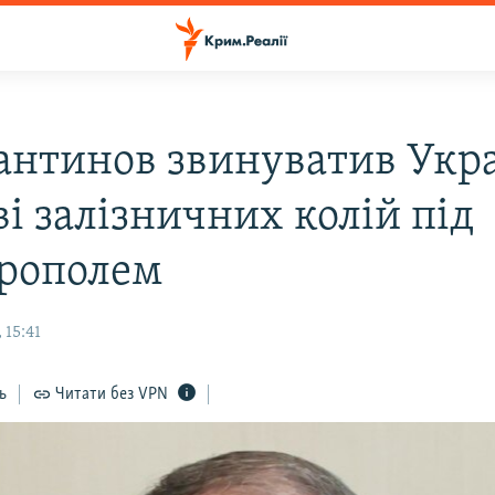
антинов звинуватив Укра
і залізничних колій під
рополем
 15:41
ь
Читати без VPN