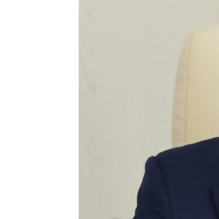
ВІДЕОУРОКИ «ELIFBE»
СВІДЧЕННЯ ОКУПАЦІЇ
УКРАЇНСЬКА ПРОБЛЕМА КРИМУ
ІНФОГРАФІКА