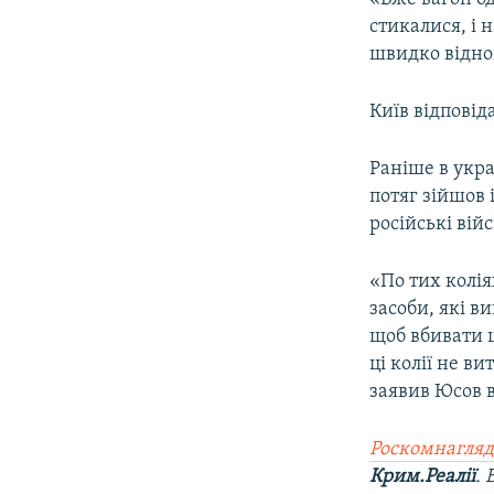
стикалися, і 
швидко віднов
Київ відповід
Раніше в укра
потяг зійшов 
російські вій
«По тих колія
засоби, які в
щоб вбивати ц
ці колії не в
заявив Юсов в
Роскомнагляд
Крим.Реалії
.