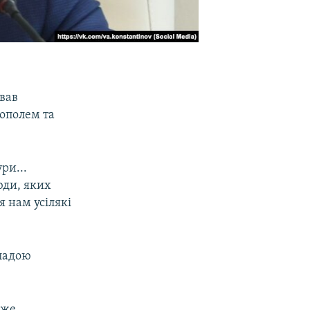
вав
рополем та
ри...
юди, яких
я нам усілякі
ладою
вже