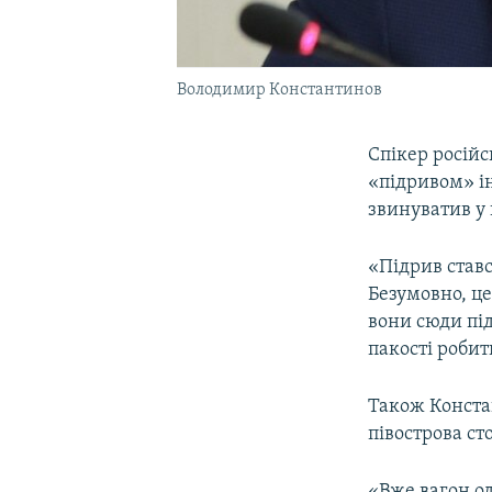
Володимир Константинов
Спікер росій
«підривом» ін
звинуватив у
«Підрив ставс
Безумовно, це
вони сюди під
пакості робити
Також Конста
півострова ст
«Вже вагон о