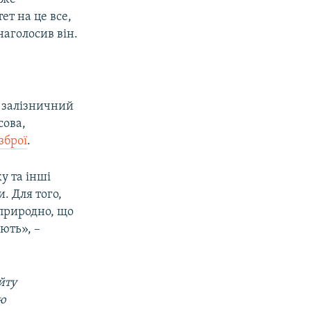
т на це все,
наголосив він.
е залізничний
сова,
зброї
.
у та інші
. Для того,
 природно, що
ють», –
йту
ою