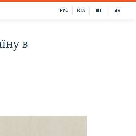
РУС
КТА
їну в