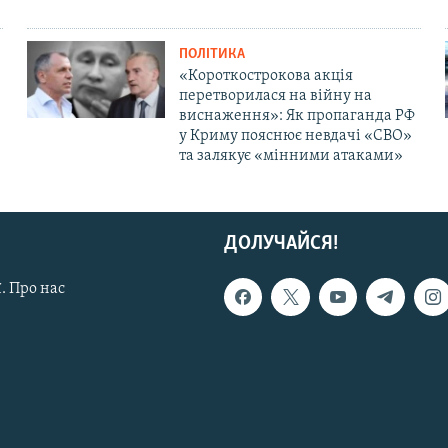
ПОЛІТИКА
«Короткострокова акція
перетворилася на війну на
виснаження»: Як пропаганда РФ
у Криму пояснює невдачі «СВО»
та залякує «мінними атаками»
ДОЛУЧАЙСЯ!
. Про нас