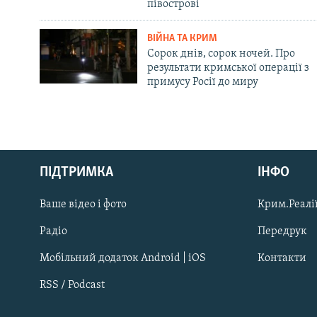
півострові
ВІЙНА ТА КРИМ
Сорок днів, сорок ночей. Про
результати кримської операції з
примусу Росії до миру
Русский
ПІДТРИМКА
ІНФО
Qırımtatar
Ваше відео і фото
Крим.Реалії
ДОЛУЧАЙСЯ!
Радіо
Передрук
Мобільний додаток Android | iOS
Контакти
RSS / Podcast
Усі сайти RFE/RL