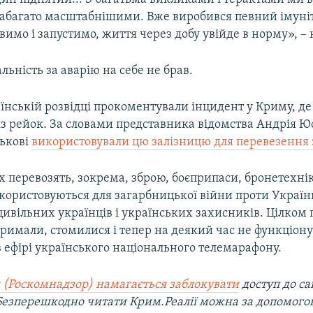
набагато масштабнішими. Вже виробився певний імуніте
имо і запустимо, життя через добу увійде в норму», – 
альність за аварію на себе не брав.
їнській розвідці прокоментували інцидент у Криму, д
із рейок. За словами представника відомства Андрія Ю
ськові
використовували цю залізницю для перевезення 
х перевозять, зокрема, зброю, боєприпаси, бронетехнік
икористовуються для загарбницької війни проти України
ивільних українців і українських захисників. Цілком
итримали, стомилися і тепер на деякий час не функціону
 ефірі українського національного телемарафону.
 (Роскомнадзор) намагається заблокувати
доступ до са
 Безперешкодно читати Крим.Реалії можна за допомог