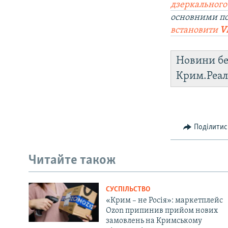
дзеркального
основними п
встановити
V
Новини бе
Крим.Реал
Поділитис
Читайте також
СУСПІЛЬСТВО
«Крим – не Росія»: маркетплейс
Ozon припинив прийом нових
замовлень на Кримському