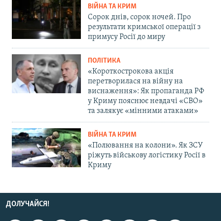
ВІЙНА ТА КРИМ
Сорок днів, сорок ночей. Про
результати кримської операції з
примусу Росії до миру
ПОЛІТИКА
«Короткострокова акція
перетворилася на війну на
виснаження»: Як пропаганда РФ
у Криму пояснює невдачі «СВО»
та залякує «мінними атаками»
ВІЙНА ТА КРИМ
«Полювання на колони». Як ЗСУ
ріжуть військову логістику Росії в
Криму
ДОЛУЧАЙСЯ!