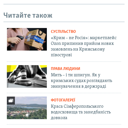
Читайте також
СУСПІЛЬСТВО
«Крим – не Росія»: маркетплейс
Ozon припинив прийом нових
замовлень на Кримському
півострові
ПРАВА ЛЮДИНИ
Мить – і ти шпигун. Як у
кримських судах розглядають
звинувачення в держзраді
ФОТОГАЛЕРЕЇ
Краса Сімферопольського
водосховища та занедбаність
довкола