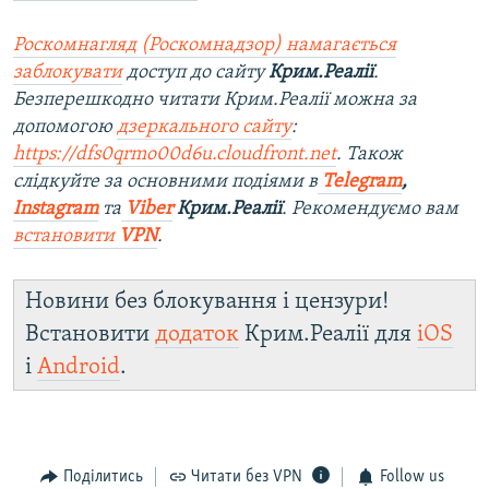
Роскомнагляд (Роскомнадзор) намагається
заблокувати
доступ до сайту
Крим.Реалії
.
Безперешкодно читати Крим.Реалії можна за
допомогою
дзеркального сайту
:
https://dfs0qrmo00d6u.cloudfront.net
. Також
слідкуйте за основними подіями в
Telegram
,
Instagram
та
Viber
Крим.Реалії
. Рекомендуємо вам
встановити
VPN
.
Новини без блокування і цензури!
Встановити
додаток
Крим.Реалії для
iOS
і
Android
.
Поділитись
Читати без VPN
Follow us