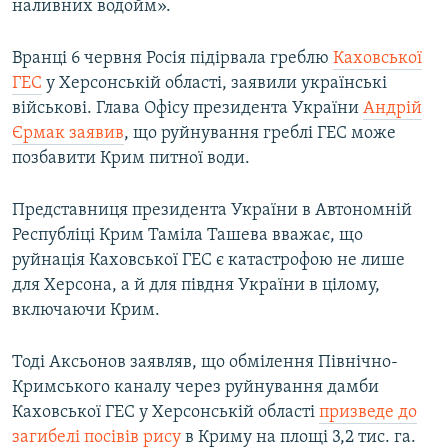
наливних водойм».
Вранці 6 червня Росія підірвала греблю
Каховської
ГЕС
у Херсонській області, заявили українські
військові. Глава Офісу президента України
Андрій
Єрмак заявив
, що руйнування греблі ГЕС може
позбавити Крим питної води.
Представниця президента України в Автономній
Республіці Крим Таміла Ташева вважає, що
руйнація Каховської ГЕС є катастрофою не лише
для Херсона, а й для півдня України в цілому,
включаючи Крим.
Тоді Аксьонов заявляв, що обмілення Північно-
Кримського каналу через руйнування дамби
Каховської ГЕС у Херсонській області
призведе до
загибелі посівів рису
в Криму на площі 3,2 тис. га.