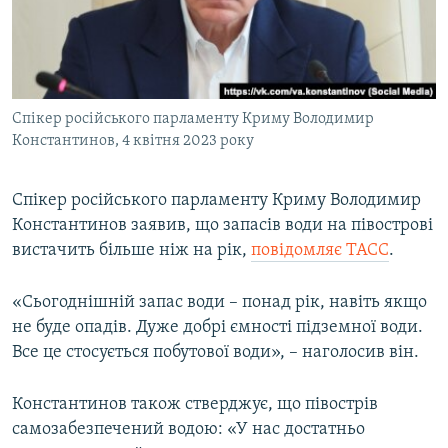
ВІДЕОУРОКИ «ELIFBE»
Русский
СВІДЧЕННЯ ОКУПАЦІЇ
Qırımtatar
УКРАЇНСЬКА ПРОБЛЕМА КРИМУ
Спікер російського парламенту Криму Володимир
ДОЛУЧАЙСЯ!
ІНФОГРАФІКА
Константинов, 4 квітня 2023 року
Спікер російського парламенту Криму Володимир
Усі сайти RFE/RL
Константинов заявив, що запасів води на півострові
вистачить більше ніж на рік,
повідомляє ТАСС
.
«Сьогоднішній запас води – понад рік, навіть якщо
не буде опадів. Дуже добрі ємності підземної води.
Все це стосується побутової води», – наголосив він.
Константинов також стверджує, що півострів
самозабезпечений водою: «У нас достатньо