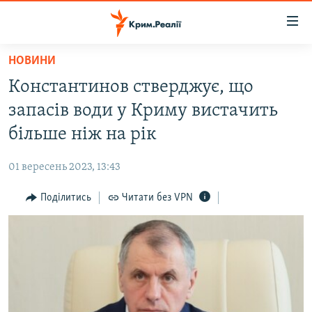
Доступність
посилання
Перейти
НОВИНИ
до
НОВИНИ
Константинов стверджує, що
основного
ВОДА.КРИМ
матеріалу
запасів води у Криму вистачить
ВІДЕО ТА ФОТО
Перейти
більше ніж на рік
до
ПОЛІТИКА
основної
01 вересень 2023, 13:43
БЛОГИ
навігації
Перейти
Поділитись
Читати без VPN
ПОГЛЯД
до
ІНТЕРВ'Ю
пошуку
ВСЕ ЗА ДЕНЬ
СПЕЦПРОЕКТИ
ЯК ОБІЙТИ БЛОКУВАННЯ
ДЕПОРТАЦІЯ