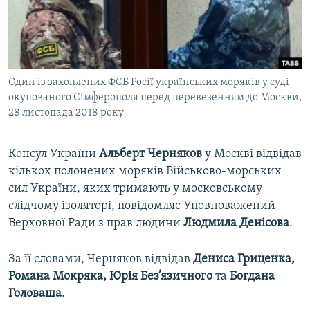
ВІДЕОУРОКИ «ELIFBE»
Русский
СВІДЧЕННЯ ОКУПАЦІЇ
Qırımtatar
УКРАЇНСЬКА ПРОБЛЕМА КРИМУ
Один із захоплених ФСБ Росії українських моряків у суді
ДОЛУЧАЙСЯ!
ІНФОГРАФІКА
окупованого Сімферополя перед перевезенням до Москви,
28 листопада 2018 року
Усі сайти RFE/RL
Консул України
Альберт Черняков
у Москві відвідав
кількох полонених моряків Військово-морських
сил України, яких тримають у московському
слідчому ізоляторі, повідомляє Уповноважений
Верховної Ради з прав людини
Людмила Денісова
.
За її словами, Черняков відвідав
Дениса Гриценка,
Романа Мокряка, Юрія Без’язичного
та
Богдана
Головаша
.