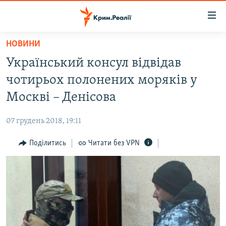
Доступність
посилання
Перейти
НОВИНИ
до
НОВИНИ
Український консул відвідав
основного
ВОДА.КРИМ
матеріалу
чотирьох полонених моряків у
ВІДЕО ТА ФОТО
Перейти
Москві – Денісова
до
ПОЛІТИКА
основної
07 грудень 2018, 19:11
БЛОГИ
навігації
Перейти
Поділитись
Читати без VPN
ПОГЛЯД
до
ІНТЕРВ'Ю
пошуку
ВСЕ ЗА ДЕНЬ
СПЕЦПРОЕКТИ
ЯК ОБІЙТИ БЛОКУВАННЯ
ДЕПОРТАЦІЯ