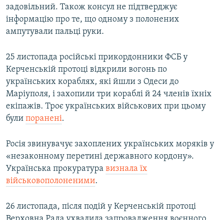
задовільний. Також консул не підтверджує
інформацію про те, що одному з полонених
ампутували пальці руки.
25 листопада російські прикордонники ФСБ у
Керченській протоці відкрили вогонь по
українських кораблях, які йшли з Одеси до
Маріуполя, і захопили три кораблі й 24 членів їхніх
екіпажів. Троє українських військових при цьому
були
поранені
.
Росія звинувачує захоплених українських моряків у
«незаконному перетині державного кордону».
Українська прокуратура
визнала їх
військовополоненими
.
26 листопада, після подій у Керченській протоці
Верховна Рада ухвалила запровадження воєнного