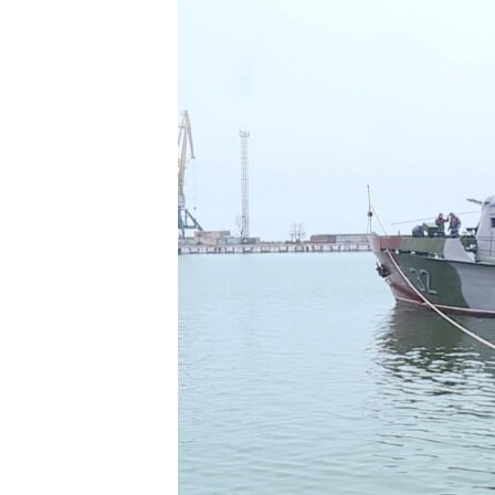
ВІДЕОУРОКИ «ELIFBE»
СВІДЧЕННЯ ОКУПАЦІЇ
УКРАЇНСЬКА ПРОБЛЕМА КРИМУ
ІНФОГРАФІКА