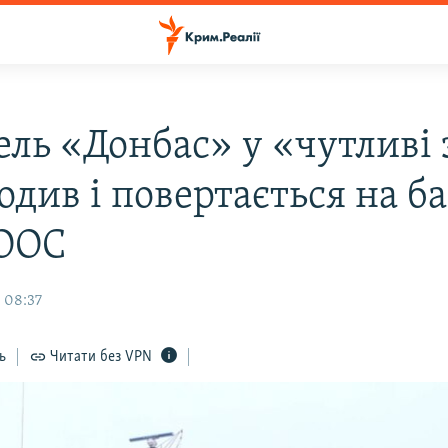
ель «Донбас» у «чутливі
одив і повертається на ба
ООС
 08:37
ь
Читати без VPN