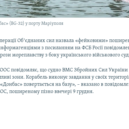
ас» (BG-32) у порту Маріуполя
перації Обʼєднаних сил назвала «фейковими» пошире
інформагенціями з посиланням на ФСБ Росії повідомле
рози мореплавству з боку українського військового су
ООС повідомляє, що судно ВМС Збройних Сил України
тливі зони. Корабель виконує завдання у своїх територ
«Донбас» повертається на базу», – вказано в повідомле
ОС, поширеному пізно ввечері 9 грудня.