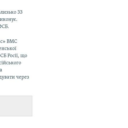
близько 33
виконує.
ФСБ.
ас» ВМС
енської
СБ Росії, що
сійського
а
дувати через