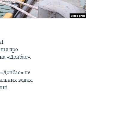
ні
ння про
дна «Донбас».
 «Донбас» не
іальних водах.
нні