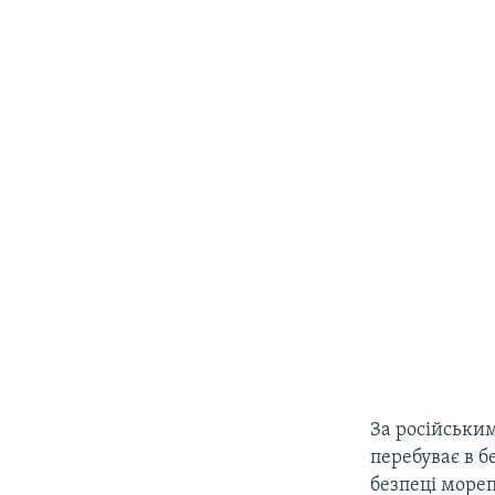
За російськи
перебуває в б
безпеці мореп