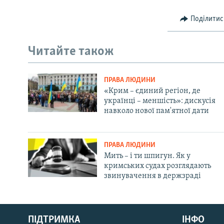
Поділитис
Читайте також
ПРАВА ЛЮДИНИ
«Крим – єдиний регіон, де
українці – меншість»: дискусія
навколо нової пам'ятної дати
ПРАВА ЛЮДИНИ
Мить – і ти шпигун. Як у
кримських судах розглядають
звинувачення в держзраді
Русский
ПІДТРИМКА
ІНФО
Qırımtatar