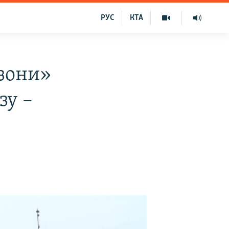
РУС
КТА
 зони»
зу –