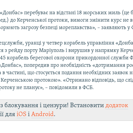
«Донбас» перебуває на відстані 18 морських миль (це 
ред.) до Керченської протоки, вимоги змінити курс не 
творюють загрозу безпеці мореплавства», – заявляють у 
ецслужби, уранці у четвер корабель управління «Донб
ся з рейду порту Маріуполь і вирушив у напрямку Керч
:45 корабель берегової охорони прикордонної служби Ф
«Донбас», попередив про необхідність «дотримання ро
 в частині, що стосується подання необхідних заявок н
Керченською протокою». «Отримано відповідь, що слі
отоку не планує», – повідомили в ФСБ.
з блокування і цензури! Встановити
додаток
ії для
iOS
і
Android
.