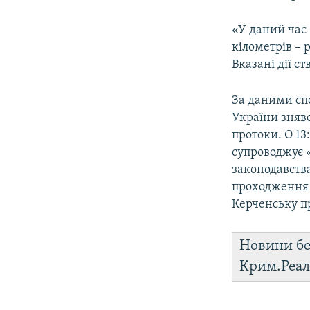
«У даний час 
кілометрів – 
Вказані дії с
За даними сп
України зняв
протоки. О 13
супроводжує 
законодавства
проходження 
Керченську пр
Новини бе
Крим.Реал