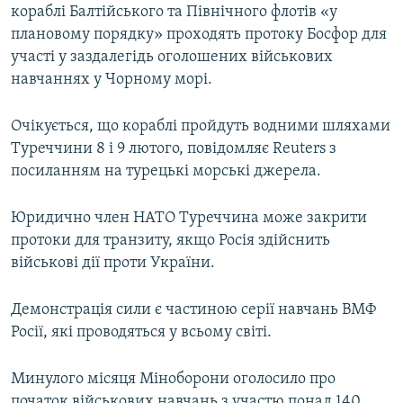
кораблі Балтійського та Північного флотів «у
плановому порядку» проходять протоку Босфор для
участі у заздалегідь оголошених військових
навчаннях у Чорному морі.
Очікується, що кораблі пройдуть водними шляхами
Туреччини 8 і 9 лютого, повідомляє Reuters з
посиланням на турецькі морські джерела.
Юридично член НАТО Туреччина може закрити
протоки для транзиту, якщо Росія здійснить
військові дії проти України.
Демонстрація сили є частиною серії навчань ВМФ
Росії, які проводяться у всьому світі.
Минулого місяця Міноборони оголосило про
початок військових навчань з участю понад 140