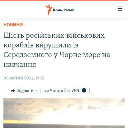
Доступність
посилання
Перейти
НОВИНИ
до
НОВИНИ
Шість російських військових
основного
ВОДА.КРИМ
матеріалу
кораблів вирушили із
ВІДЕО ТА ФОТО
Перейти
Середземного у Чорне море на
до
ПОЛІТИКА
навчання
основної
БЛОГИ
навігації
08 лютий 2022, 17:21
Перейти
ПОГЛЯД
до
Поділитись
Читати без VPN
ІНТЕРВ'Ю
пошуку
ВСЕ ЗА ДЕНЬ
СПЕЦПРОЕКТИ
ЯК ОБІЙТИ БЛОКУВАННЯ
ДЕПОРТАЦІЯ