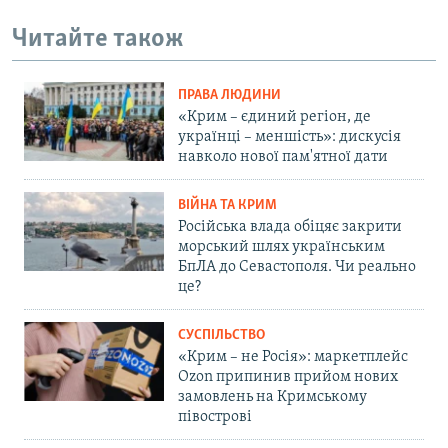
Читайте також
ПРАВА ЛЮДИНИ
«Крим – єдиний регіон, де
українці – меншість»: дискусія
навколо нової пам'ятної дати
ВІЙНА ТА КРИМ
Російська влада обіцяє закрити
морський шлях українським
БпЛА до Севастополя. Чи реально
це?
СУСПІЛЬСТВО
«Крим – не Росія»: маркетплейс
Ozon припинив прийом нових
замовлень на Кримському
півострові