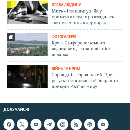
ПРАВА ЛЮДИНИ
Мить – і ти шпигун. Як у
кримських судах розглядають
звинувачення в держзраді
ФОТОГАЛЕРЕЇ
Краса Сімферопольського
водосховища та занедбаність
довкола
ВІЙНА ТА КРИМ
Сорок днів, сорок ночей. Про
результати кримської операції з
примусу Росії до миру
ДОЛУЧАЙСЯ!