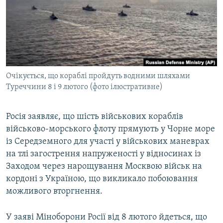
ВІДЕОУРОКИ «ELIFBE»
Русский
СВІДЧЕННЯ ОКУПАЦІЇ
Qırımtatar
УКРАЇНСЬКА ПРОБЛЕМА КРИМУ
ДОЛУЧАЙСЯ!
ІНФОГРАФІКА
Очікується, що кораблі пройдуть водними шляхами
Туреччини 8 і 9 лютого (фото ілюстративне)
Усі сайти RFE/RL
Росія заявляє, що шість військових кораблів
військово-морського флоту прямують у Чорне море
із Середземного для участі у військових маневрах
на тлі загострення напруженості у відносинах із
Заходом через нарощування Москвою військ на
кордоні з Україною, що викликало побоювання
можливого вторгнення.
У заяві Міноборони Росії від 8 лютого йдеться, що