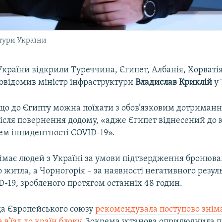
ктури України
країни відкрили Туреччина, Єгипет, Албанія, Хорватія
повідомив міністр інфраструктури
Владислав Криклій
у 
 що до Єгипту можна поїхати з обов’язковим дотриман
після повернення додому, «адже Єгипет віднесений до к
ем інцидентності COVID-19».
ймає людей з Україні за умови підтвердження бронюв
о житла, а Чорногорія – за наявності негативного резул
D-19, зробленого протягом останніх 48 годин.
да Європейського союзу
рекомендувала поступово знім
в’їзд до країн блоку
. Зокрема установа оприлюднила пе