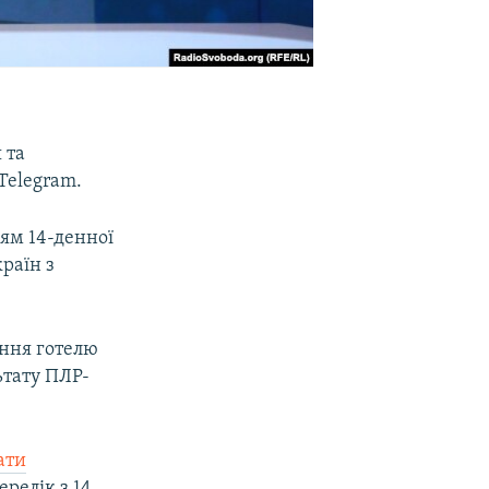
 та
Telegram.
ням 14-денної
раїн з
ання готелю
ьтату ПЛР-
ати
релік з 14