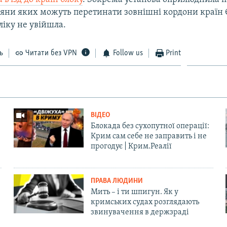
дяни яких можуть перетинати зовнішні кордони країн 
ліку не увійшла.
ь
Читати без VPN
Follow us
Print
ВІДЕО
Блокада без сухопутної операції:
Крим сам себе не заправить і не
прогодує | Крим.Реалії
ПРАВА ЛЮДИНИ
Мить – і ти шпигун. Як у
кримських судах розглядають
звинувачення в держзраді