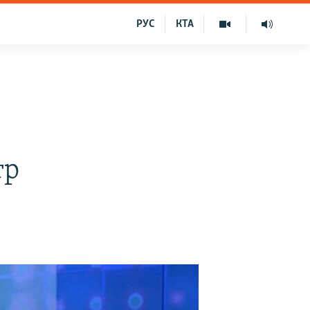
РУС
КТА
тр