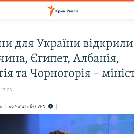
ни для України відкрили
чина, Єгипет, Албанія,
ія та Чорногорія – мініс
 12:03
ь
Читати без VPN