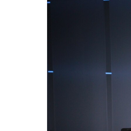
ВІДЕОУРОКИ «ELIFBE»
СВІДЧЕННЯ ОКУПАЦІЇ
УКРАЇНСЬКА ПРОБЛЕМА КРИМУ
ІНФОГРАФІКА