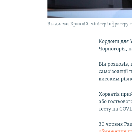
Владислав Криклій, міністр інфрастру
Кордони для У
Чорногорія, 
Він розповів,
самоізоляції 
високим рівн
Хорватія при
або гостьовог
тесту на COVI
30 червня Ра
обмеження на 