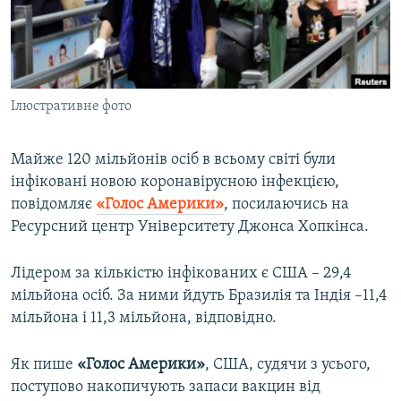
ВІДЕОУРОКИ «ELIFBE»
Русский
СВІДЧЕННЯ ОКУПАЦІЇ
Qırımtatar
УКРАЇНСЬКА ПРОБЛЕМА КРИМУ
Ілюстративне фото
ДОЛУЧАЙСЯ!
ІНФОГРАФІКА
Майже 120 мільйонів осіб в всьому світі були
інфіковані новою коронавірусною інфекцією,
Усі сайти RFE/RL
повідомляє
«Голос Америки»
, посилаючись на
Ресурсний центр Університету Джонса Хопкінса.
Лідером за кількістю інфікованих є США – 29,4
мільйона осіб. За ними йдуть Бразилія та Індія –11,4
мільйона і 11,3 мільйона, відповідно.
Як пише
«Голос Америки»
, США, судячи з усього,
поступово накопичують запаси вакцин від