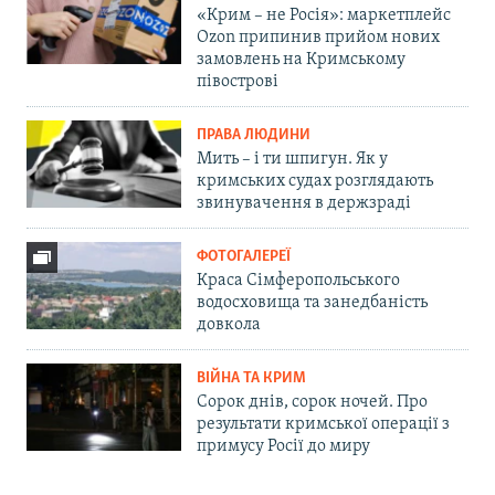
«Крим – не Росія»: маркетплейс
Ozon припинив прийом нових
замовлень на Кримському
півострові
ПРАВА ЛЮДИНИ
Мить – і ти шпигун. Як у
кримських судах розглядають
звинувачення в держзраді
ФОТОГАЛЕРЕЇ
Краса Сімферопольського
водосховища та занедбаність
довкола
ВІЙНА ТА КРИМ
Сорок днів, сорок ночей. Про
результати кримської операції з
примусу Росії до миру