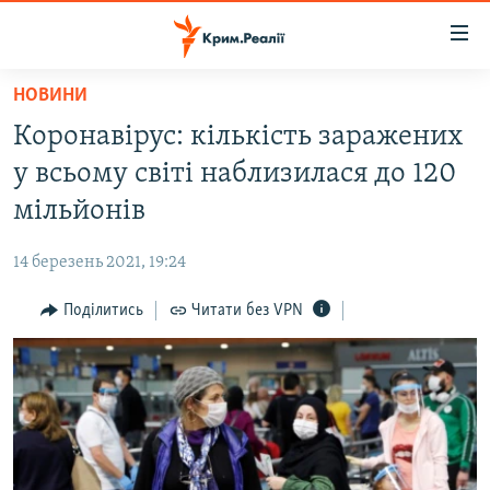
Доступність
посилання
Перейти
НОВИНИ
до
НОВИНИ
Коронавірус: кількість заражених
основного
ВОДА.КРИМ
матеріалу
у всьому світі наблизилася до 120
ВІДЕО ТА ФОТО
Перейти
мільйонів
до
ПОЛІТИКА
основної
14 березень 2021, 19:24
БЛОГИ
навігації
Перейти
Поділитись
Читати без VPN
ПОГЛЯД
до
ІНТЕРВ'Ю
пошуку
ВСЕ ЗА ДЕНЬ
СПЕЦПРОЕКТИ
ЯК ОБІЙТИ БЛОКУВАННЯ
ДЕПОРТАЦІЯ