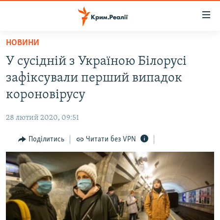
Доступність
посилання
Перейти
НОВИНИ
до
НОВИНИ
У сусідній з Україною Білорусі
основного
ВОДА.КРИМ
матеріалу
зафіксували перший випадок
ВІДЕО ТА ФОТО
Перейти
короновірусу
до
ПОЛІТИКА
основної
28 лютий 2020, 09:51
БЛОГИ
навігації
Перейти
Поділитись
Читати без VPN
ПОГЛЯД
до
ІНТЕРВ'Ю
пошуку
ВСЕ ЗА ДЕНЬ
СПЕЦПРОЕКТИ
ЯК ОБІЙТИ БЛОКУВАННЯ
ДЕПОРТАЦІЯ