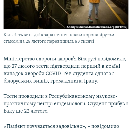
ВІДЕОУРОКИ «ELIFBE»
Русский
СВІДЧЕННЯ ОКУПАЦІЇ
Qırımtatar
УКРАЇНСЬКА ПРОБЛЕМА КРИМУ
Кількість випадків зараження новим коронавірусом
ДОЛУЧАЙСЯ!
ІНФОГРАФІКА
станом на 28 лютого перевищила 83 тисячі
Міністерство охорони здоров’я Білорусі повідомило,
Усі сайти RFE/RL
що 27 лютого тести підтвердили перший в країні
випадок хвороби COVID-19 в студента одного з
білоруських вишів, громадянина Ірану.
Тести проводили в Республіканському науково-
практичному центрі епідеміології. Студент прибув з
Баку ще 22 лютого.
«Пацієнт почувається задовільно», – повідомило