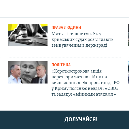
ПРАВА ЛЮДИНИ
Мить – і ти шпигун. Як у
кримських судах розглядають
звинувачення в держзраді
ПОЛІТИКА
«Короткострокова акція
перетворилася на війну на
виснаження»: Як пропаганда РФ
у Криму пояснює невдачі «СВО»
та залякує «мінними атаками»
ДОЛУЧАЙСЯ!