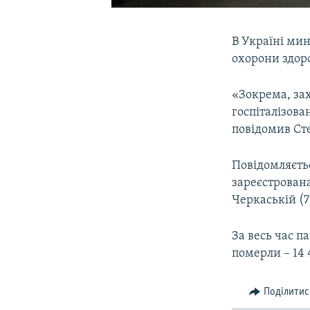
В Україні мин
охорони здор
«Зокрема, зах
госпіталізован
повідомив Ст
Повідомляєть
зареєстрована 
Черкаській (7
За весь час п
померли – 14 
Поділитис