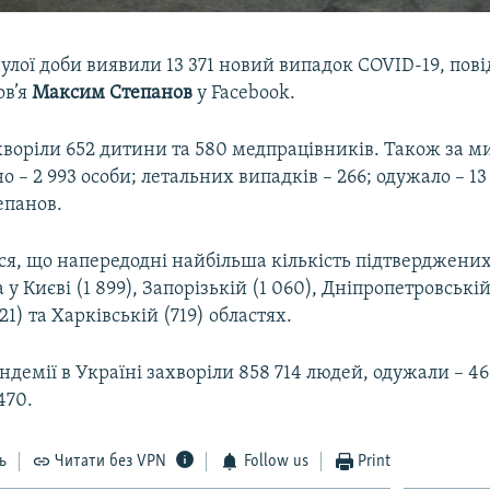
улої доби виявили 13 371 новий випадок COVID-19, пов
ов’я
Максим Степанов
у Facebook.
воріли 652 дитини та 580 медпрацівників. Також за м
о – 2 993 особи; летальних випадків – 266; одужало – 13
епанов.
ся, що напередодні найбільша кількість підтверджени
у Києві (1 899), Запорізькій (1 060), Дніпропетровській
21) та Харківській (719) областях.
андемії в Україні захворіли 858 714 людей, одужали – 465
470.
ь
Читати без VPN
Follow us
Print