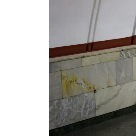
ВІДЕОУРОКИ «ELIFBE»
СВІДЧЕННЯ ОКУПАЦІЇ
УКРАЇНСЬКА ПРОБЛЕМА КРИМУ
ІНФОГРАФІКА