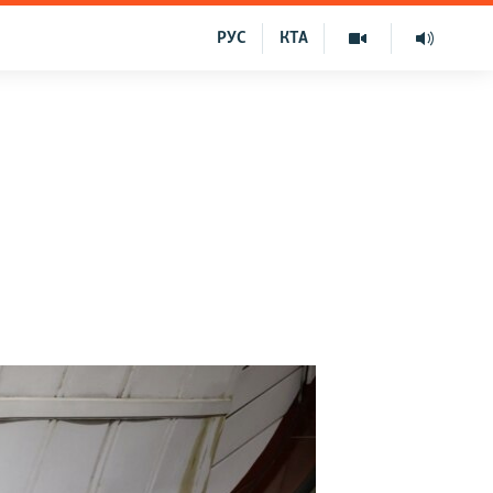
РУС
КТА