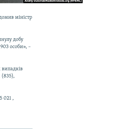
ідомив міністр
инулу добу
 903 особи», –
х випадків
 (835),
 021 ,