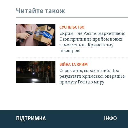
Читайте також
СУСПІЛЬСТВО
«Крим – не Росія»: маркетплейс
Ozon припинив прийом нових
замовлень на Кримському
півострові
ВІЙНА ТА КРИМ
Сорок днів, сорок ночей. Про
результати кримської операції з
примусу Росії до миру
Русский
ПІДТРИМКА
ІНФО
Qırımtatar