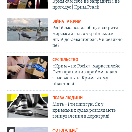
Крим сам себе не заправить і не
прогодує | Крим.Реалії
ВІЙНА ТА КРИМ
Російська влада обіцяє закрити
морський шлях українським
БпЛА до Севастополя. Чи реально
це?
СУСПІЛЬСТВО
«Крим – не Росія»: маркетплейс
Ozon припинив прийом нових
замовлень на Кримському
півострові
ПРАВА ЛЮДИНИ
Мить – і ти шпигун. Як у
кримських судах розглядають
звинувачення в держзраді
ФОТОГАЛЕРЕЇ