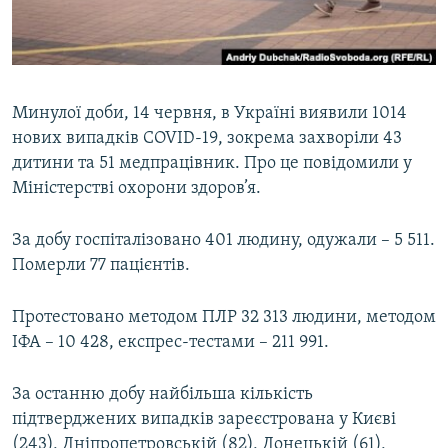
ВІДЕОУРОКИ «ELIFBE»
Русский
СВІДЧЕННЯ ОКУПАЦІЇ
Qırımtatar
УКРАЇНСЬКА ПРОБЛЕМА КРИМУ
Минулої доби, 14 червня, в Україні виявили 1014
ДОЛУЧАЙСЯ!
ІНФОГРАФІКА
нових випадків COVID-19, зокрема захворіли 43
дитини та 51 медпрацівник. Про це повідомили у
Міністерстві охорони здоров’я.
Усі сайти RFE/RL
За добу госпіталізовано 401 людину, одужали – 5 511.
Померли 77 пацієнтів.
Протестовано методом ПЛР 32 313 людини, методом
ІФА – 10 428, експрес-тестами – 211 991.
За останню добу найбільша кількість
підтверджених випадків зареєстрована у Києві
(243), Дніпропетровській (82), Донецькій (61),