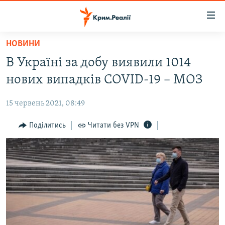
Доступність
посилання
Перейти
НОВИНИ
до
НОВИНИ
В Україні за добу виявили 1014
основного
ВОДА.КРИМ
матеріалу
нових випадків COVID-19 – МОЗ
ВІДЕО ТА ФОТО
Перейти
до
15 червень 2021, 08:49
ПОЛІТИКА
основної
БЛОГИ
Поділитись
Читати без VPN
навігації
Перейти
ПОГЛЯД
до
ІНТЕРВ'Ю
пошуку
ВСЕ ЗА ДЕНЬ
СПЕЦПРОЕКТИ
ЯК ОБІЙТИ БЛОКУВАННЯ
ДЕПОРТАЦІЯ