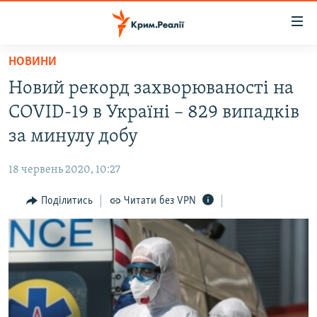
Доступність
посилання
Перейти
НОВИНИ
до
НОВИНИ
Новий рекорд захворюваності на
основного
ВОДА.КРИМ
матеріалу
COVID-19 в Україні – 829 випадків
ВІДЕО ТА ФОТО
Перейти
за минулу добу
до
ПОЛІТИКА
основної
18 червень 2020, 10:27
БЛОГИ
навігації
Перейти
Поділитись
Читати без VPN
ПОГЛЯД
до
ІНТЕРВ'Ю
пошуку
ВСЕ ЗА ДЕНЬ
СПЕЦПРОЕКТИ
ЯК ОБІЙТИ БЛОКУВАННЯ
ДЕПОРТАЦІЯ