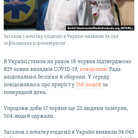
ВІДЕОУРОКИ «ELIFBE»
Русский
СВІДЧЕННЯ ОКУПАЦІЇ
Qırımtatar
УКРАЇНСЬКА ПРОБЛЕМА КРИМУ
Загалом з початку епідемії в Україні виявили 34 063
ДОЛУЧАЙСЯ!
ІНФОГРАФІКА
інфікованих коронавірусом
В Україні станом на ранок 18 червня підтверджено
Усі сайти RFE/RL
829 нових випадків COVID-19,
повідомляє
Рада
національної безпеки й оборони. У середу
повідомлялось про приріст у
758 людей
за
попередній день.
Упродовж доби 17 червня ще 23 людини померли,
504 людей одужали.
Загалом з початку епідемії в Україні виявили 34 063