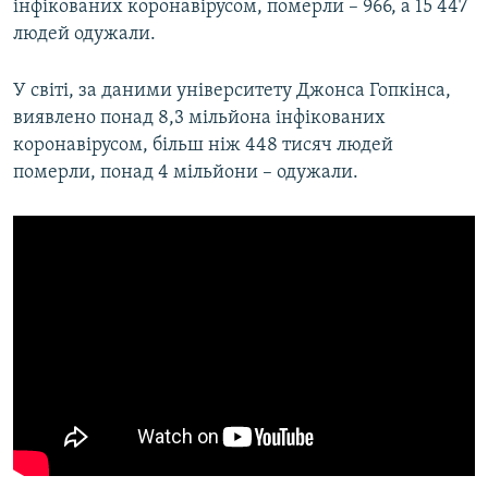
інфікованих коронавірусом, померли – 966, а 15 447
людей одужали.
У світі, за даними університету Джонса Гопкінса,
виявлено понад 8,3 мільйона інфікованих
коронавірусом, більш ніж 448 тисяч людей
померли, понад 4 мільйони – одужали.