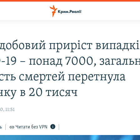
 добовий приріст випадк
-19 – понад 7000, загаль
ість смертей перетнула
чку в 20 тисяч
, 11:51
ь
Читати без VPN