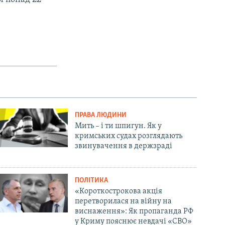
ПРАВА ЛЮДИНИ
Мить – і ти шпигун. Як у
кримських судах розглядають
звинувачення в держзраді
ПОЛІТИКА
«Короткострокова акція
перетворилася на війну на
виснаження»: Як пропаганда РФ
у Криму пояснює невдачі «СВО»