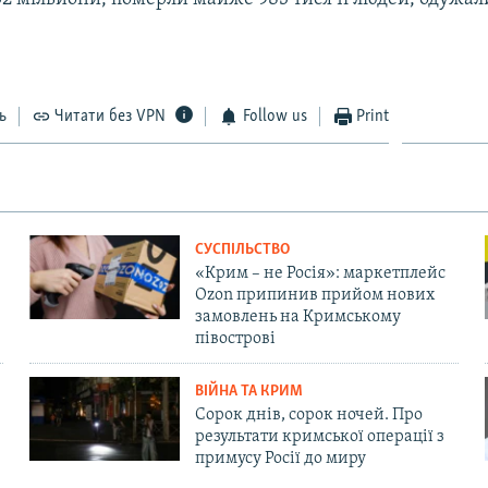
ь
Читати без VPN
Follow us
Print
СУСПІЛЬСТВО
«Крим – не Росія»: маркетплейс
Ozon припинив прийом нових
замовлень на Кримському
півострові
ВІЙНА ТА КРИМ
Сорок днів, сорок ночей. Про
результати кримської операції з
примусу Росії до миру