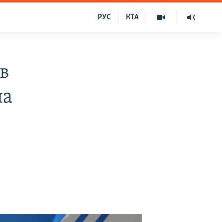
РУС
КТА
ів
на