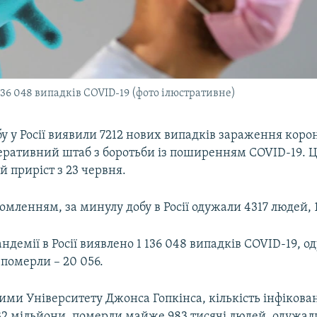
 136 048 випадків COVID-19 (фото ілюстративне)
у у Росії виявили 7212 нових випадків зараження коро
еративний штаб з боротьби із поширенням COVID-19. 
 приріст з 23 червня.
домленням, за минулу добу в Росії одужали 4317 людей,
андемії в Росії виявлено 1 136 048 випадків COVID-19, 
, померли – 20 056.
аними Університету Джонса Гопкінса, кількість інфіков
2 мільйони, померли майже 983 тисячі людей, одужал