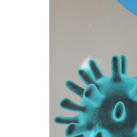
ВІДЕОУРОКИ «ELIFBE»
СВІДЧЕННЯ ОКУПАЦІЇ
УКРАЇНСЬКА ПРОБЛЕМА КРИМУ
ІНФОГРАФІКА