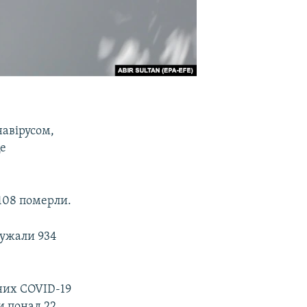
навірусом,
Це
 108 померли.
одужали 934
аних COVID-19
и понад 22