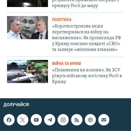
результати кримської операції з
примусу Росії до миру
ПОЛІТИКА
«Короткострокова акція
перетворилася на війну на
виснаження»: Як пропаганда РФ
у Криму пояснює невдачі «СВО»
та залякує «мінними атаками»
ВІЙНА ТА КРИМ
«Полювання на колони». Як ЗСУ
ріжуть військову логістику Росії в
Криму
ДОЛУЧАЙСЯ!