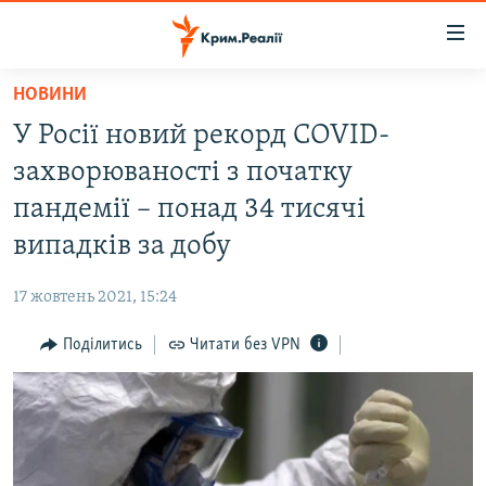
Доступність
посилання
Перейти
НОВИНИ
до
НОВИНИ
У Росії новий рекорд COVID-
основного
ВОДА.КРИМ
матеріалу
захворюваності з початку
ВІДЕО ТА ФОТО
Перейти
пандемії – понад 34 тисячі
до
ПОЛІТИКА
випадків за добу
основної
БЛОГИ
навігації
17 жовтень 2021, 15:24
Перейти
ПОГЛЯД
до
Поділитись
Читати без VPN
ІНТЕРВ'Ю
пошуку
ВСЕ ЗА ДЕНЬ
СПЕЦПРОЕКТИ
ЯК ОБІЙТИ БЛОКУВАННЯ
ДЕПОРТАЦІЯ