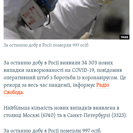
ВІДЕОУРОКИ «ELIFBE»
Русский
СВІДЧЕННЯ ОКУПАЦІЇ
Qırımtatar
УКРАЇНСЬКА ПРОБЛЕМА КРИМУ
ДОЛУЧАЙСЯ!
ІНФОГРАФІКА
За останню добу в Росії померли 997 осіб
За останню добу в Росії виявили 34 303 нових
Усі сайти RFE/RL
випадки захворюваності на COVID-19, повідомив
оперативний штаб з боротьби із коронавірусом. Це
рекорд за весь час пандемії, інформує
Радіо
Свобода
.
Найбільша кількість нових випадків виявлена в
столиці Москві (6740) та в Санкт-Петербурзі (3323).
За останню добу в Росії померли 997 осіб.