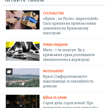
Читайте також
СУСПІЛЬСТВО
«Крим – не Росія»: маркетплейс
Ozon припинив прийом нових
замовлень на Кримському
півострові
ПРАВА ЛЮДИНИ
Мить – і ти шпигун. Як у
кримських судах розглядають
звинувачення в держзраді
ФОТОГАЛЕРЕЇ
Краса Сімферопольського
водосховища та занедбаність
довкола
ВІЙНА ТА КРИМ
Сорок днів, сорок ночей. Про