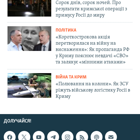
Сорок днів, сорок ночей. Про
результати кримської операції з
примусу Росії до миру
ПОЛІТИКА
«Короткострокова акція
перетворилася на війну на
виснаження»: Як пропаганда РФ
у Криму пояснює невдачі «СВО»
та залякує «мінними атаками»
ВІЙНА ТА КРИМ
«Полювання на колони». Як ЗСУ
ріжуть військову логістику Росії в
Криму
ДОЛУЧАЙСЯ!