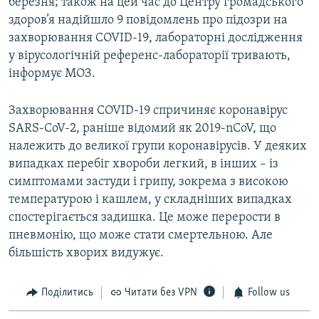
березня; також на цей час до Центру громадського
здоров’я надійшло 9 повідомлень про підозри на
захворювання COVID-19, лабораторні дослідження
у вірусологічній референс-лабораторії тривають,
інформує МОЗ.
Захворювання COVID-19 спричиняє коронавірус
SARS-CoV-2, раніше відомий як 2019-nCoV, що
належить до великої групи коронавірусів. У деяких
випадках перебіг хвороби легкий, в інших – із
симптомами застуди і грипу, зокрема з високою
температурою і кашлем, у складніших випадках
спостерігається задишка. Це може перерости в
пневмонію, що може стати смертельною. Але
більшість хворих видужує.
Поділитись
Читати без VPN
Follow us