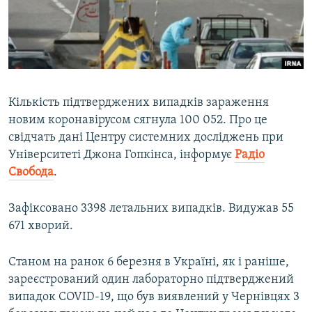
ВІДЕОУРОКИ «ELIFBE»
Русский
СВІДЧЕННЯ ОКУПАЦІЇ
Qırımtatar
УКРАЇНСЬКА ПРОБЛЕМА КРИМУ
ДОЛУЧАЙСЯ!
ІНФОГРАФІКА
Кількість підтверджених випадків зараження
новим коронавірусом сягнула 100 052. Про це
свідчать дані Центру системних досліджень при
Усі сайти RFE/RL
Університеті Джона Гопкінса, інформує
Радіо
Свобода
.
Зафіксовано 3398 летальних випадків. Видужав 55
671 хворий.
Станом на ранок 6 березня в Україні, як і раніше,
зареєстрований один лабораторно підтверджений
випадок COVID-19, що був виявлений у Чернівцях 3