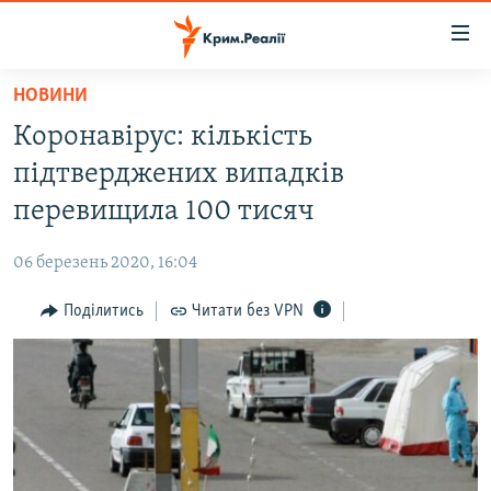
Доступність
посилання
Перейти
НОВИНИ
до
НОВИНИ
Коронавірус: кількість
основного
ВОДА.КРИМ
матеріалу
підтверджених випадків
ВІДЕО ТА ФОТО
Перейти
перевищила 100 тисяч
до
ПОЛІТИКА
основної
06 березень 2020, 16:04
БЛОГИ
навігації
Перейти
Поділитись
Читати без VPN
ПОГЛЯД
до
ІНТЕРВ'Ю
пошуку
ВСЕ ЗА ДЕНЬ
СПЕЦПРОЕКТИ
ЯК ОБІЙТИ БЛОКУВАННЯ
ДЕПОРТАЦІЯ