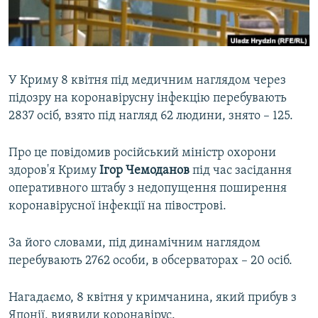
ВІДЕОУРОКИ «ELIFBE»
Русский
СВІДЧЕННЯ ОКУПАЦІЇ
Qırımtatar
УКРАЇНСЬКА ПРОБЛЕМА КРИМУ
У Криму 8 квітня під медичним наглядом через
ДОЛУЧАЙСЯ!
ІНФОГРАФІКА
підозру на коронавірусну інфекцію перебувають
2837 осіб, взято під нагляд 62 людини, знято – 125.
Про це повідомив російський міністр охорони
Усі сайти RFE/RL
здоров'я Криму
Ігор Чемоданов
під час засідання
оперативного штабу з недопущення поширення
коронавірусної інфекції на півострові.
За його словами, під динамічним наглядом
перебувають 2762 особи, в обсерваторах – 20 осіб.
Нагадаємо, 8 квітня у кримчанина, який прибув з
Японії, виявили коронавірус.