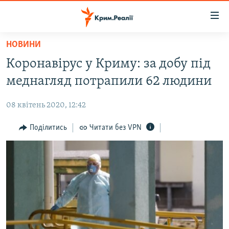
Доступність
посилання
Перейти
НОВИНИ
до
НОВИНИ
Коронавірус у Криму: за добу під
основного
ВОДА.КРИМ
матеріалу
меднагляд потрапили 62 людини
ВІДЕО ТА ФОТО
Перейти
до
08 квітень 2020, 12:42
ПОЛІТИКА
основної
БЛОГИ
Поділитись
Читати без VPN
навігації
Перейти
ПОГЛЯД
до
ІНТЕРВ'Ю
пошуку
ВСЕ ЗА ДЕНЬ
СПЕЦПРОЕКТИ
ЯК ОБІЙТИ БЛОКУВАННЯ
ДЕПОРТАЦІЯ