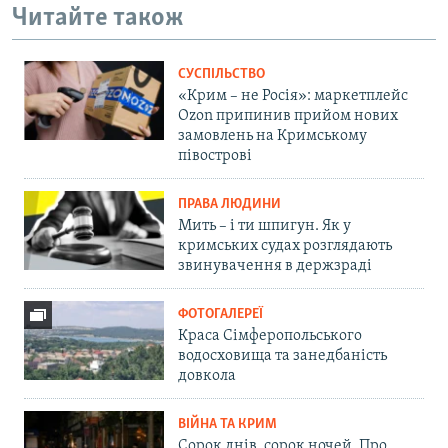
Читайте також
СУСПІЛЬСТВО
«Крим – не Росія»: маркетплейс
Ozon припинив прийом нових
замовлень на Кримському
півострові
ПРАВА ЛЮДИНИ
Мить – і ти шпигун. Як у
кримських судах розглядають
звинувачення в держзраді
ФОТОГАЛЕРЕЇ
Краса Сімферопольського
водосховища та занедбаність
довкола
ВІЙНА ТА КРИМ
Сорок днів, сорок ночей. Про