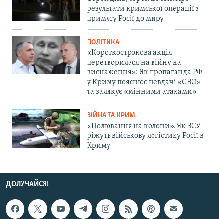
результати кримської операції з
примусу Росії до миру
ПОЛІТИКА
«Короткострокова акція
перетворилася на війну на
виснаження»: Як пропаганда РФ
у Криму пояснює невдачі «СВО»
та залякує «мінними атаками»
ВІЙНА ТА КРИМ
«Полювання на колони». Як ЗСУ
ріжуть військову логістику Росії в
Криму
ДОЛУЧАЙСЯ!