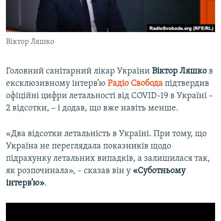
ВІДЕОУРОКИ «ELIFBE»
Русский
СВІДЧЕННЯ ОКУПАЦІЇ
Qırımtatar
Віктор Ляшко
УКРАЇНСЬКА ПРОБЛЕМА КРИМУ
ДОЛУЧАЙСЯ!
ІНФОГРАФІКА
Головний санітарний лікар України
Віктор Ляшко
в
ексклюзивному інтерв’ю
Радіо Свобода
підтвердив
офіційні цифри летальності від COVID-19 в Україні –
Усі сайти RFE/RL
2 відсотки, – і додав, що вже навіть менше.
«Два відсотки летальність в Україні. При тому, що
Україна не переглядала показників щодо
підрахунку летальних випадків, а залишилася так,
як розпочинала», – сказав він у
«Суботньому
інтерв’ю»
.