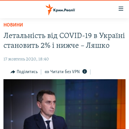
Доступність
посилання
Перейти
НОВИНИ
до
НОВИНИ
Летальність від COVID-19 в Україні
основного
ВОДА.КРИМ
матеріалу
становить 2% і нижче – Ляшко
ВІДЕО ТА ФОТО
Перейти
до
17 жовтень 2020, 18:40
ПОЛІТИКА
основної
БЛОГИ
Поділитись
Читати без VPN
навігації
Перейти
ПОГЛЯД
до
ІНТЕРВ'Ю
пошуку
ВСЕ ЗА ДЕНЬ
СПЕЦПРОЕКТИ
ЯК ОБІЙТИ БЛОКУВАННЯ
ДЕПОРТАЦІЯ