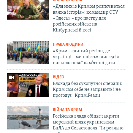
ВІЙНА ТА КРИМ
«Для них із Кримом розпочнеться
важка історія»: командир ОТУ
«Одеса» – про пастку для
російських військ на
Кінбурнській косі
ПРАВА ЛЮДИНИ
«Крим – єдиний регіон, де
українці – меншість»: дискусія
навколо нової пам'ятної дати
ВІДЕО
Блокада без сухопутної операції:
Крим сам себе не заправить і не
прогодує | Крим.Реалії
ВІЙНА ТА КРИМ
Російська влада обіцяє закрити
морський шлях українським
БпЛА до Севастополя. Чи реально