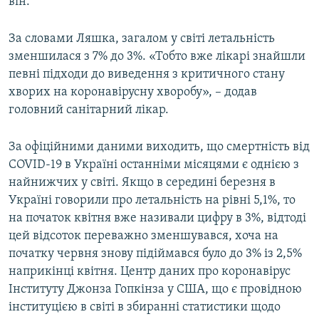
він.
За словами Ляшка, загалом у світі летальність
зменшилася з 7% до 3%. «Тобто вже лікарі знайшли
певні підходи до виведення з критичного стану
хворих на коронавірусну хворобу», – додав
головний санітарний лікар.
За офіційними даними виходить, що смертність від
COVID-19 в Україні останніми місяцями є однією з
найнижчих у світі. Якщо в середині березня в
Україні говорили про летальність на рівні 5,1%, то
на початок квітня вже називали цифру в 3%, відтоді
цей відсоток переважно зменшувався, хоча на
початку червня знову підіймався було до 3% із 2,5%
наприкінці квітня. Центр даних про коронавірус
Інституту Джонза Гопкінза у США, що є провідною
інституцією в світі в збиранні статистики щодо