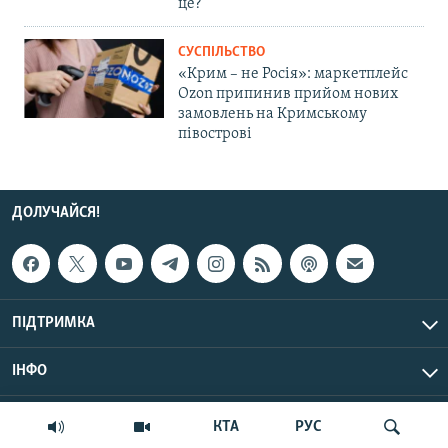
це?
СУСПІЛЬСТВО
«Крим – не Росія»: маркетплейс
Ozon припинив прийом нових
замовлень на Кримському
півострові
ДОЛУЧАЙСЯ!
ПІДТРИМКА
ІНФО
© Крим.Реалії, 2026 | Усі права застережено.
КТА
РУС