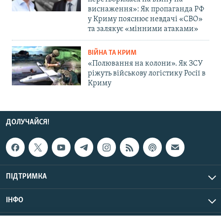
виснаження»: Як пропаганда РФ
у Криму пояснює невдачі «СВО»
та залякує «мінними атаками»
ВІЙНА ТА КРИМ
«Полювання на колони». Як ЗСУ
ріжуть військову логістику Росії в
Криму
ДОЛУЧАЙСЯ!
ПІДТРИМКА
ІНФО