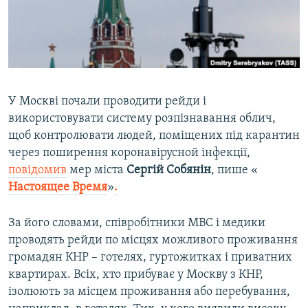
ВІДЕОУРОКИ «ELIFBE»
Русский
СВІДЧЕННЯ ОКУПАЦІЇ
Qırımtatar
УКРАЇНСЬКА ПРОБЛЕМА КРИМУ
ДОЛУЧАЙСЯ!
ІНФОГРАФІКА
У Москві почали проводити рейди і
використовувати систему розпізнавання облич,
щоб контролювати людей, поміщених під карантин
Усі сайти RFE/RL
через поширення коронавірусной інфекції,
повідомив
мер міста
Сергій Собянін
, пише «​
Настоящее Время
»​
.
За його словами, співробітники МВС і медики
проводять рейди по місцях можливого проживання
громадян КНР – готелях, гуртожитках і приватних
квартирах. Всіх, хто прибуває у Москву з КНР,
ізолюють за місцем проживання або перебування,