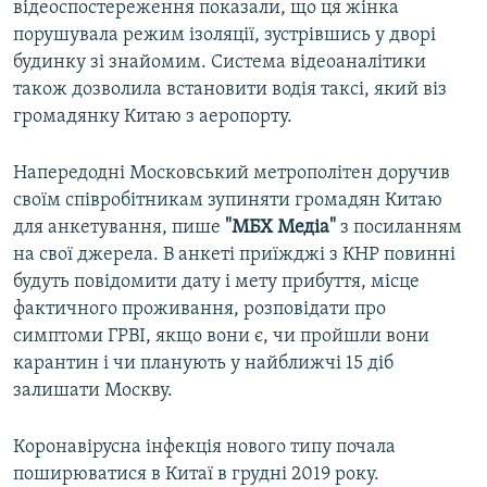
відеоспостереження показали, що ця жінка
порушувала режим ізоляції, зустрівшись у дворі
будинку зі знайомим. Система відеоаналітики
також дозволила встановити водія таксі, який віз
громадянку Китаю з аеропорту.
Напередодні Московський метрополітен доручив
своїм співробітникам зупиняти громадян Китаю
для анкетування, пише
"МБХ Медіа"
з посиланням
на свої джерела. В анкеті приїжджі з КНР повинні
будуть повідомити дату і мету прибуття, місце
фактичного проживання, розповідати про
симптоми ГРВІ, якщо вони є, чи пройшли вони
карантин і чи планують у найближчі 15 діб
залишати Москву.
Коронавірусна інфекція нового типу почала
поширюватися в Китаї в грудні 2019 року.