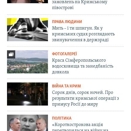
замовлень на Кримському
півострові
ПРАВА ЛЮДИНИ
Мить – і ти шпигун. Як у
кримських судах розглядають
звинувачення в держзраді
ФОТОГАЛЕРЕЇ
Краса Сімферопольського
водосховища та занедбаність
довкола
ВІЙНА ТА КРИМ
Сорок днів, сорок ночей. Про
результати кримської операції з
примусу Росії до миру
ПОЛІТИКА
«Короткострокова акція
перетворилася на війну на