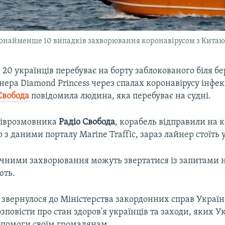
щонайменше 10 випадків захворювання коронавірусом з Китаю
 українців перебуває на борту заблокованого біля бер
нера Diamond Princess через спалах коронавірусу інфек
Свобода
повідомила людина, яка перебуває на судні.
піврозмовника
Радіо Свобода
, корабель відправили на 
о з даними порталу Marine Traffic, зараз лайнер стоїть 
ічними захворювання можуть звертатися із запитами н
ють.
звернулося до Міністерства закордонних справ Україн
повісти про стан здоров'я українців та заходи, яких У
допомоги своїм громадянам.