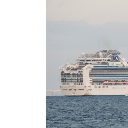
ВІДЕОУРОКИ «ELIFBE»
СВІДЧЕННЯ ОКУПАЦІЇ
УКРАЇНСЬКА ПРОБЛЕМА КРИМУ
ІНФОГРАФІКА