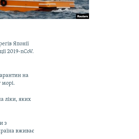
егів Японії
ції 2019-nCoV.
карантин на
у морі.
а ліки, яких
и з
країна вживає