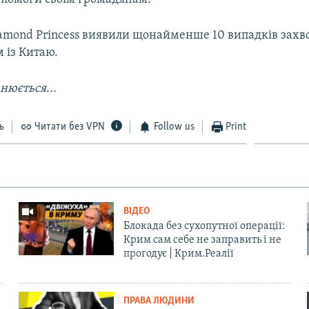
iamond Princess виявили щонайменше 10 випадків зах
 із Китаю.
нюється...
ь
Читати без VPN
Follow us
Print
ВІДЕО
Блокада без сухопутної операції:
Крим сам себе не заправить і не
прогодує | Крим.Реалії
ПРАВА ЛЮДИНИ