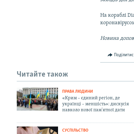
На кораблі D
коронавірусом
Новина допов
Поділитис
Читайте також
ПРАВА ЛЮДИНИ
«Крим – єдиний регіон, де
українці – меншість»: дискусія
навколо нової пам'ятної дати
СУСПІЛЬСТВО