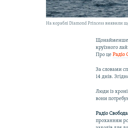
На кораблі Diamond Princess виявили 
Щонайменше 20
круїзного лай
Про це
Радіо 
За словами с
14 днів. Згідн
Люди із хрон
вони потребу
Радіо Свобода
проханням роз
заходів для 