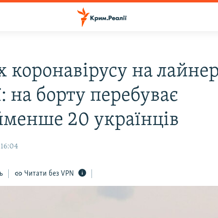
х коронавірусу на лайнер
: на борту перебуває
менше 20 українців
16:04
ь
Читати без VPN