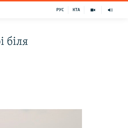
РУС
КТА
і біля