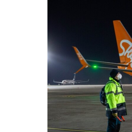
ВІДЕОУРОКИ «ELIFBE»
СВІДЧЕННЯ ОКУПАЦІЇ
УКРАЇНСЬКА ПРОБЛЕМА КРИМУ
ІНФОГРАФІКА