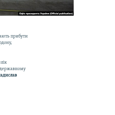
мають прибути
рдону,
елік
а державному
ладислав