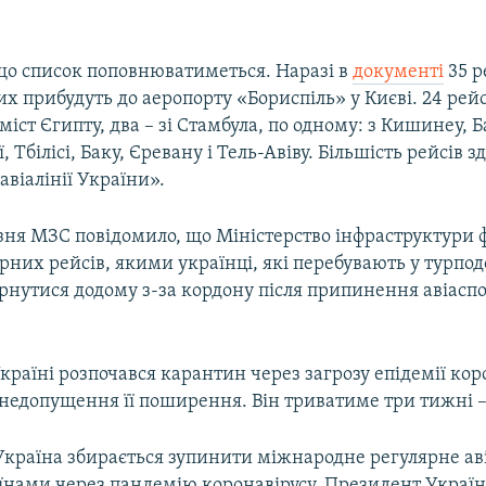
 що список поповнюватиметься. Наразі в
документі
35 р
них прибудуть до аеропорту «Бориспіль» у Києві. 24 рей
міст Єгипту, два – зі Стамбула, по одному: з Кишинеу, 
, Тбілісі, Баку, Єревану і Тель-Авіву. Більшість рейсів 
віалінії України».
езня МЗС повідомило, що Міністерство інфраструктури 
рних рейсів, якими українці, які перебувають у турпо
рнутися додому з-за кордону після припинення авіасп
Україні розпочався карантин через загрозу епідемії кор
я недопущення її поширення. Він триватиме три тижні – 
 Україна збирається зупинити міжнародне регулярне а
їнами через пандемію коронавірусу. Президент Украї