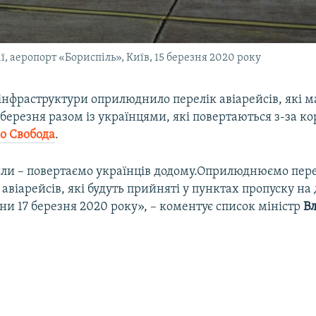
ї, аеропорт «Бориспіль», Київ, 15 березня 2020 року
 інфраструктури оприлюднило перелік авіарейсів, які 
 березня разом із українцями, які повертаються з-за ко
іо Свобода
.
цяли – повертаємо українців додому.Оприлюднюємо пер
авіарейсів, які будуть прийняті у пунктах пропуску н
ни 17 березня 2020 року», – коментує список міністр
В