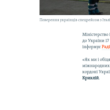
Поверення українців спецрейсом з Італі
Міністерство
до України 17
інформує
Рад
«Як ми і обі
міжнародних 
кордоні Украї
Криклій
.