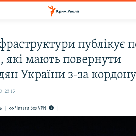
фраструктури публікує п
в, які мають повернути
дян України з-за кордон
, 23:15
ь
Читати без VPN