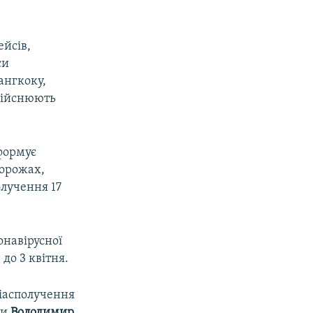
ейсів,
си
Бангкоку,
здійснюють
формує
дорожах,
олучення 17
онавірусної
до 3 квітня.
віасполучення
ни
Володимир