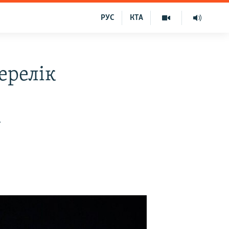
РУС
КТА
ерелік
у