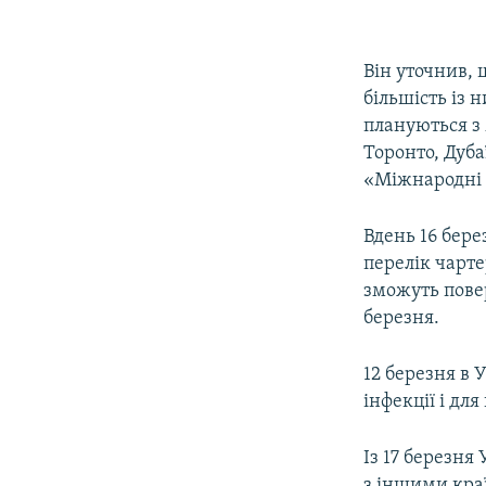
Він уточнив,
більшість із 
плануються з 
Торонто, Дубаї
«Міжнародні а
Вдень 16 бер
перелік чарте
зможуть пове
березня.
12 березня в 
інфекції і дл
Із 17 березня
з іншими кра