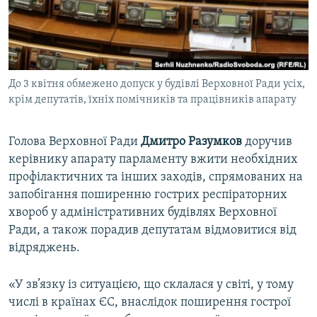
ВІДЕОУРОКИ «ELIFBE»
Русский
СВІДЧЕННЯ ОКУПАЦІЇ
Qırımtatar
УКРАЇНСЬКА ПРОБЛЕМА КРИМУ
До 3 квітня обмежено допуск у будівлі Верховної Ради усіх,
ДОЛУЧАЙСЯ!
ІНФОГРАФІКА
крім депутатів, їхніх помічників та працівників апарату
Голова Верховної Ради
Дмитро Разумков
доручив
Усі сайти RFE/RL
керівнику апарату парламенту вжити необхідних
профілактичних та інших заходів, спрямованих на
запобігання поширенню гострих респіраторних
хвороб у адміністративних будівлях Верховної
Ради, а також порадив депутатам відмовитися від
відряджень.
«У зв’язку із ситуацією, що склалася у світі, у тому
числі в країнах ЄС, внаслідок поширення гострої