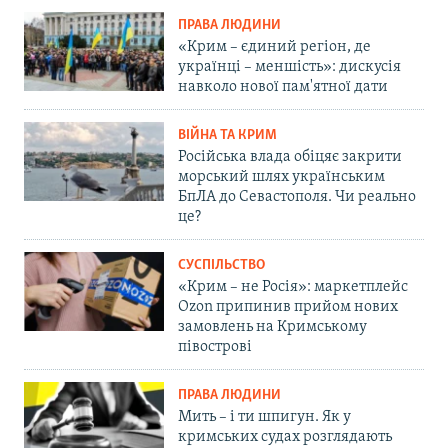
ПРАВА ЛЮДИНИ
«Крим – єдиний регіон, де
українці – меншість»: дискусія
навколо нової пам'ятної дати
ВІЙНА ТА КРИМ
Російська влада обіцяє закрити
морський шлях українським
БпЛА до Севастополя. Чи реально
це?
СУСПІЛЬСТВО
«Крим – не Росія»: маркетплейс
Ozon припинив прийом нових
замовлень на Кримському
півострові
ПРАВА ЛЮДИНИ
Мить – і ти шпигун. Як у
кримських судах розглядають