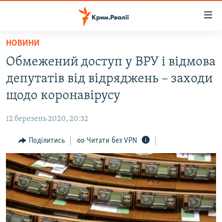
Доступність
посилання
Перейти
НОВИНИ
до
НОВИНИ
Обмежений доступ у ВРУ і відмова
основного
ВОДА.КРИМ
матеріалу
депутатів від відряджень – заходи
ВІДЕО ТА ФОТО
Перейти
щодо коронавірусу
до
ПОЛІТИКА
основної
12 березень 2020, 20:32
БЛОГИ
навігації
Перейти
Поділитись
Читати без VPN
ПОГЛЯД
до
ІНТЕРВ'Ю
пошуку
ВСЕ ЗА ДЕНЬ
СПЕЦПРОЕКТИ
ЯК ОБІЙТИ БЛОКУВАННЯ
ДЕПОРТАЦІЯ