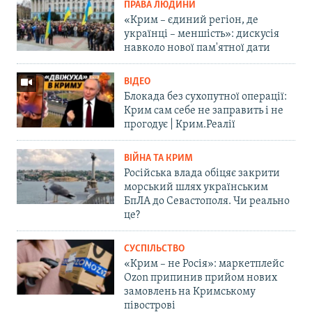
ПРАВА ЛЮДИНИ
«Крим – єдиний регіон, де
українці – меншість»: дискусія
навколо нової пам'ятної дати
ВІДЕО
Блокада без сухопутної операції:
Крим сам себе не заправить і не
прогодує | Крим.Реалії
ВІЙНА ТА КРИМ
Російська влада обіцяє закрити
морський шлях українським
БпЛА до Севастополя. Чи реально
це?
СУСПІЛЬСТВО
«Крим – не Росія»: маркетплейс
Ozon припинив прийом нових
замовлень на Кримському
півострові