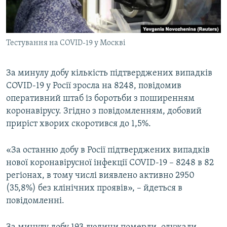
ВІДЕОУРОКИ «ELIFBE»
Русский
СВІДЧЕННЯ ОКУПАЦІЇ
Qırımtatar
Тестування на COVID-19 у Москві
УКРАЇНСЬКА ПРОБЛЕМА КРИМУ
ДОЛУЧАЙСЯ!
ІНФОГРАФІКА
За минулу добу кількість підтверджених випадків
COVID-19 у Росії зросла на 8248, повідомив
оперативний штаб із боротьби з поширенням
Усі сайти RFE/RL
коронавірусу. Згідно з повідомленням, добовий
приріст хворих скоротився до 1,5%.
«За останню добу в Росії підтверджених випадків
нової коронавірусної інфекції COVID-19 – 8248 в 82
регіонах, в тому числі виявлено активно 2950
(35,8%) без клінічних проявів», – йдеться в
повідомленні.