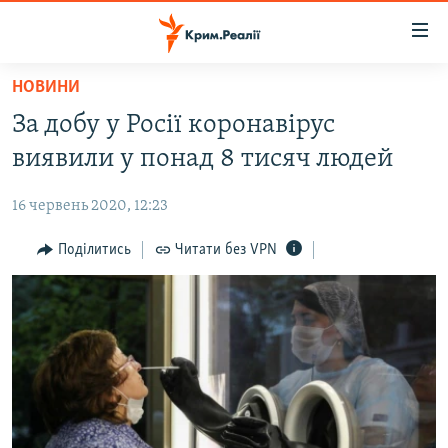
Доступність
посилання
Перейти
НОВИНИ
до
НОВИНИ
За добу у Росії коронавірус
основного
ВОДА.КРИМ
матеріалу
виявили у понад 8 тисяч людей
ВІДЕО ТА ФОТО
Перейти
до
16 червень 2020, 12:23
ПОЛІТИКА
основної
БЛОГИ
Поділитись
Читати без VPN
навігації
Перейти
ПОГЛЯД
до
ІНТЕРВ'Ю
пошуку
ВСЕ ЗА ДЕНЬ
СПЕЦПРОЕКТИ
ЯК ОБІЙТИ БЛОКУВАННЯ
ДЕПОРТАЦІЯ