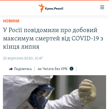
Доступність
посилання
Перейти
НОВИНИ
до
НОВИНИ
У Росії повідомили про добовий
основного
ВОДА.КРИМ
матеріалу
максимум смертей від COVID-19 з
ВІДЕО ТА ФОТО
Перейти
кінця липня
до
ПОЛІТИКА
основної
22 вересень 2020, 12:47
БЛОГИ
навігації
Перейти
Поділитись
Читати без VPN
ПОГЛЯД
до
ІНТЕРВ'Ю
пошуку
ВСЕ ЗА ДЕНЬ
СПЕЦПРОЕКТИ
ЯК ОБІЙТИ БЛОКУВАННЯ
ДЕПОРТАЦІЯ