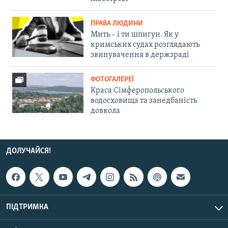
ПРАВА ЛЮДИНИ
Мить – і ти шпигун. Як у
кримських судах розглядають
звинувачення в держзраді
ФОТОГАЛЕРЕЇ
Краса Сімферопольського
водосховища та занедбаність
довкола
ДОЛУЧАЙСЯ!
ПІДТРИМКА