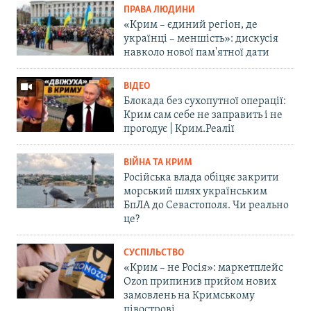
ПРАВА ЛЮДИНИ
«Крим – єдиний регіон, де
українці – меншість»: дискусія
навколо нової пам'ятної дати
ВІДЕО
Блокада без сухопутної операції:
Крим сам себе не заправить і не
прогодує | Крим.Реалії
ВІЙНА ТА КРИМ
Російська влада обіцяє закрити
морський шлях українським
БпЛА до Севастополя. Чи реально
це?
СУСПІЛЬСТВО
«Крим – не Росія»: маркетплейс
Ozon припинив прийом нових
замовлень на Кримському
півострові