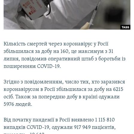
ВІДЕОУРОКИ «ELIFBE»
Русский
СВІДЧЕННЯ ОКУПАЦІЇ
Qırımtatar
УКРАЇНСЬКА ПРОБЛЕМА КРИМУ
ДОЛУЧАЙСЯ!
ІНФОГРАФІКА
Кількість смертей через коронавірус у Росії
збільшилася за добу на 160, це максимум з 31
липня, повідомив оперативний штаб з боротьби із
Усі сайти RFE/RL
поширенням COVID-19.
Згідно з повідомленням, число тих, хто заразився
коронавірусом в Росії збільшилася за добу на 6215
осіб. Також за попередню добу в країні одужали
5976 людей.
Від початку пандемії в Росії виявлено 1 115 810
випадків COVID-19, одужали 917 949 пацієнтів,