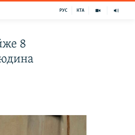
РУС
КТА
йже 8
людина