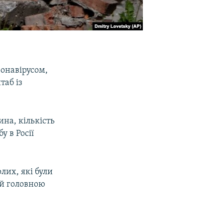
ронавірусом,
таб із
на, кількість
у в Росії
лих, які були
ий головною