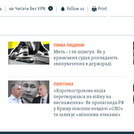
ь
Читати без VPN
Follow us
Print
ПРАВА ЛЮДИНИ
Мить – і ти шпигун. Як у
кримських судах розглядають
звинувачення в держзраді
ПОЛІТИКА
«Короткострокова акція
перетворилася на війну на
виснаження»: Як пропаганда РФ
у Криму пояснює невдачі «СВО»
та залякує «мінними атаками»