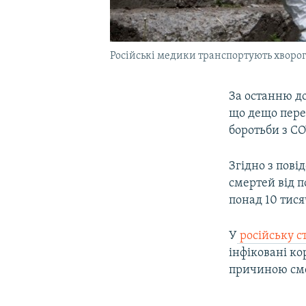
Російські медики транспортують хворог
За останню до
що дещо пере
боротьби з CO
Згідно з пові
смертей від п
понад 10 тися
У
російську с
інфіковані ко
причиною сме