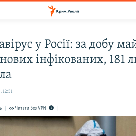
вірус у Росії: за добу ма
 нових інфікованих, 181 
ла
 12:31
ь
Читати без VPN