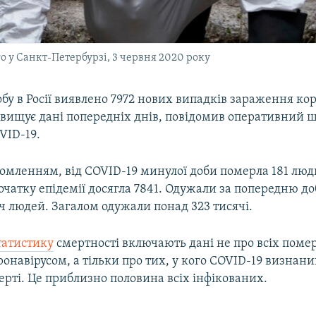
о у Санкт-Петербурзі, 3 червня 2020 року
бу в Росії виявлено 7972 нових випадків зараження ко
вищує дані попередніх днів, повідомив оперативний ш
VID-19.
домленням, від COVID-19 минулої доби померла 181 люди
очатку епідемії досягла 7841. Одужали за попередню доб
ч людей. Загалом одужали понад 323 тисячі.
татистику
смертності включають дані не про всіх помер
ронавірусом, а тільки про тих, у кого COVID-19 визнан
рті. Це приблизно половина всіх інфікованих.