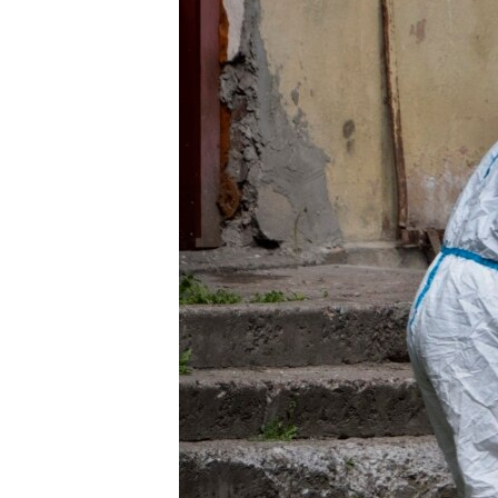
ВІДЕОУРОКИ «ELIFBE»
СВІДЧЕННЯ ОКУПАЦІЇ
УКРАЇНСЬКА ПРОБЛЕМА КРИМУ
ІНФОГРАФІКА