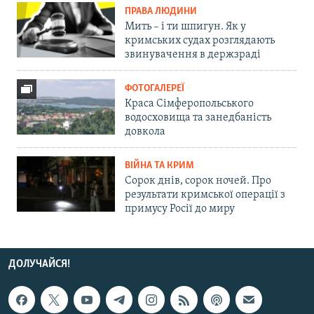
ПРАВА ЛЮДИНИ
Мить – і ти шпигун. Як у
кримських судах розглядають
звинувачення в держзраді
ФОТОГАЛЕРЕЇ
Краса Сімферопольського
водосховища та занедбаність
довкола
ВІЙНА ТА КРИМ
Сорок днів, сорок ночей. Про
результати кримської операції з
примусу Росії до миру
ДОЛУЧАЙСЯ!