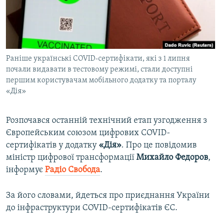
ВІДЕОУРОКИ «ELIFBE»
Русский
СВІДЧЕННЯ ОКУПАЦІЇ
Qırımtatar
УКРАЇНСЬКА ПРОБЛЕМА КРИМУ
Раніше українські COVID-сертифікати, які з 1 липня
ДОЛУЧАЙСЯ!
ІНФОГРАФІКА
почали видавати в тестовому режимі, стали доступні
першим користувачам мобільного додатку та порталу
«Дія»
Усі сайти RFE/RL
Розпочався останній технічний етап узгодження з
Європейським союзом цифрових COVID-
сертифікатів у додатку
«Дія»
. Про це повідомив
міністр цифрової трансформації
Михайло Федоров
,
інформує
Радіо Свобода
.
За його словами, йдеться про приєднання України
до інфраструктури COVID-сертифікатів ЄС.