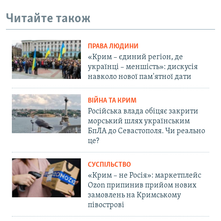
Читайте також
ПРАВА ЛЮДИНИ
«Крим – єдиний регіон, де
українці – меншість»: дискусія
навколо нової пам'ятної дати
ВІЙНА ТА КРИМ
Російська влада обіцяє закрити
морський шлях українським
БпЛА до Севастополя. Чи реально
це?
СУСПІЛЬСТВО
«Крим – не Росія»: маркетплейс
Ozon припинив прийом нових
замовлень на Кримському
півострові