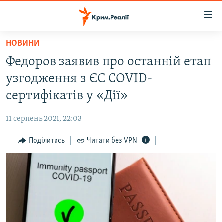
Доступність
посилання
Перейти
НОВИНИ
до
НОВИНИ
Федоров заявив про останній етап
основного
ВОДА.КРИМ
матеріалу
узгодження з ЄС COVID-
ВІДЕО ТА ФОТО
Перейти
сертифікатів у «Дії»
до
ПОЛІТИКА
основної
11 серпень 2021, 22:03
БЛОГИ
навігації
Перейти
Поділитись
Читати без VPN
ПОГЛЯД
до
ІНТЕРВ'Ю
пошуку
ВСЕ ЗА ДЕНЬ
СПЕЦПРОЕКТИ
ЯК ОБІЙТИ БЛОКУВАННЯ
ДЕПОРТАЦІЯ