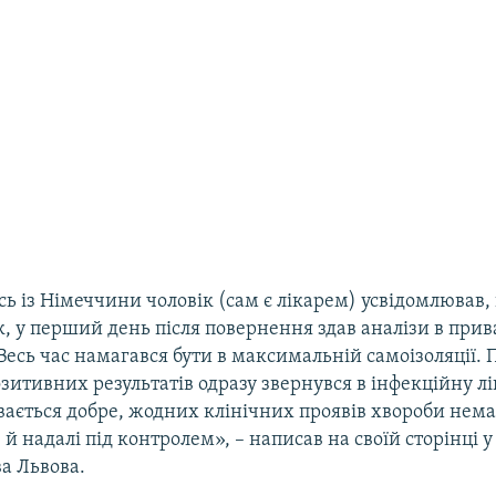
 із Німеччини чоловік (сам є лікарем) усвідомлював, щ
к, у перший день після повернення здав аналізи в при
Весь час намагався бути в максимальній самоізоляції. 
итивних результатів одразу звернувся в інфекційну л
вається добре, жодних клінічних проявів хвороби нема
й надалі під контролем», – написав на своїй сторінці 
а Львова.