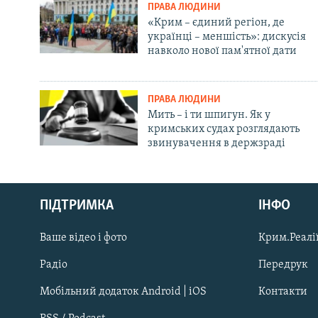
ПРАВА ЛЮДИНИ
«Крим – єдиний регіон, де
українці – меншість»: дискусія
навколо нової пам'ятної дати
ПРАВА ЛЮДИНИ
Мить – і ти шпигун. Як у
кримських судах розглядають
звинувачення в держзраді
Русский
ПІДТРИМКА
ІНФО
Qırımtatar
Ваше відео і фото
Крим.Реалії
ДОЛУЧАЙСЯ!
Радіо
Передрук
Мобільний додаток Android | iOS
Контакти