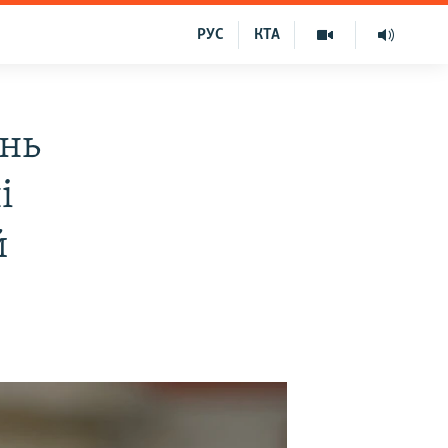
РУС
КТА
ень
і
й