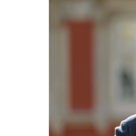
ВІДЕОУРОКИ «ELIFBE»
СВІДЧЕННЯ ОКУПАЦІЇ
УКРАЇНСЬКА ПРОБЛЕМА КРИМУ
ІНФОГРАФІКА