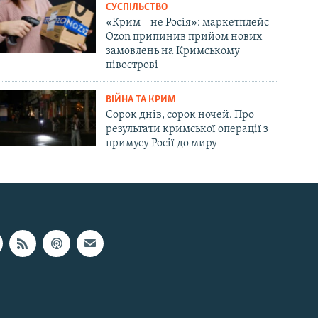
СУСПІЛЬСТВО
«Крим – не Росія»: маркетплейс
Ozon припинив прийом нових
замовлень на Кримському
півострові
ВІЙНА ТА КРИМ
Сорок днів, сорок ночей. Про
результати кримської операції з
примусу Росії до миру