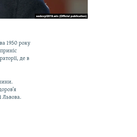
ова 1950 року
н приніс
аторії, де в
чини.
доров’я
і Львова.