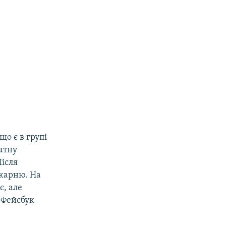
о є в групі
ватну
Після
ікарню. На
є, але
у Фейсбук