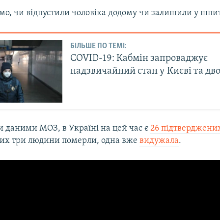
мо, чи відпустили чоловіка додому чи залишили у шпит
БІЛЬШЕ ПО ТЕМІ:
COVID-19: Кабмін запроваджує
надзвичайний стан у Києві та дв
и даними МОЗ, в Україні на цей час є
26 підтверджени
 них три людини померли, одна вже
видужала
.