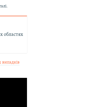
алі.
ох областях
х випадків