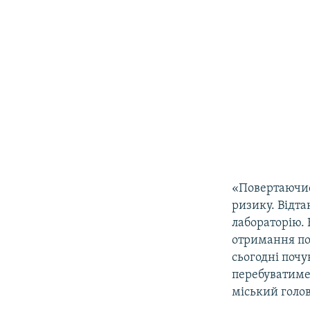
«Повертаючись
ризику. Відта
лабораторію. 
отримання поз
сьогодні почу
перебуватиме 
міський голов