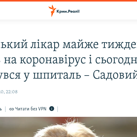
ський лікар майже тижд
 на коронавірус і сьогодн
увся у шпиталь – Садови
0, 22:08
ь
Читати без VPN