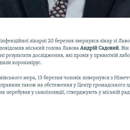
 інфекційної лікарні 20 березня звернувся лікар зі Льв
повідомив міський голова Львова
Андрій Садовий
. Ві
і результати дослідження, які провів у приватній лабор
дили коронавірус.
вівського мера, 13 березня чоловік повернувся з Німеч
дправили також на обстеження у Центр громадського з
к перебував у самоізоляції, стверджують у міській рад