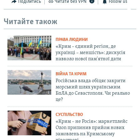
Поділитись
Читати без VPN
Follow us
720p
1080p
1080p
Читайте також
ПРАВА ЛЮДИНИ
«Крим – єдиний регіон, де
українці – меншість»: дискусія
навколо нової пам'ятної дати
ВІЙНА ТА КРИМ
Російська влада обіцяє закрити
морський шлях українським
БпЛА до Севастополя. Чи реально
це?
СУСПІЛЬСТВО
«Крим – не Росія»: маркетплейс
Ozon припинив прийом нових
замовлень на Кримському