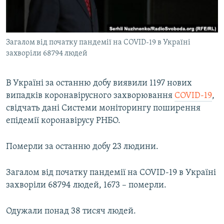
ВІДЕОУРОКИ «ELIFBE»
Русский
СВІДЧЕННЯ ОКУПАЦІЇ
Qırımtatar
Загалом від початку пандемії на COVID-19 в Україні
УКРАЇНСЬКА ПРОБЛЕМА КРИМУ
захворіли 68794 людей
ДОЛУЧАЙСЯ!
ІНФОГРАФІКА
В Україні за останню добу виявили 1197 нових
випадків коронавірусного захворювання
COVID-19
,
свідчать дані Системи моніторингу поширення
Усі сайти RFE/RL
епідемії коронавірусу РНБО.
Померли за останню добу 23 людини.
Загалом від початку пандемії на COVID-19 в Україні
захворіли 68794 людей, 1673 – померли.
Одужали понад 38 тисяч людей.