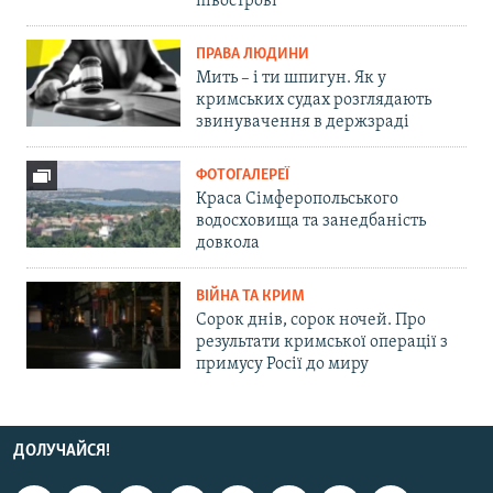
півострові
ПРАВА ЛЮДИНИ
Мить – і ти шпигун. Як у
кримських судах розглядають
звинувачення в держзраді
ФОТОГАЛЕРЕЇ
Краса Сімферопольського
водосховища та занедбаність
довкола
ВІЙНА ТА КРИМ
Сорок днів, сорок ночей. Про
результати кримської операції з
примусу Росії до миру
ДОЛУЧАЙСЯ!