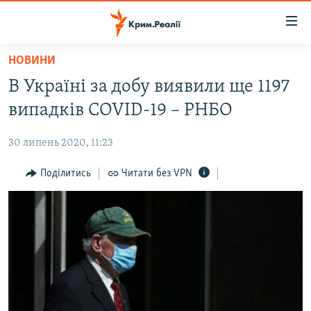
Доступність
посилання
Перейти
НОВИНИ
до
НОВИНИ
В Україні за добу виявили ще 1197
основного
ВОДА.КРИМ
матеріалу
випадків COVID-19 – РНБО
ВІДЕО ТА ФОТО
Перейти
до
30 липень 2020, 11:23
ПОЛІТИКА
основної
БЛОГИ
Поділитись
Читати без VPN
навігації
Перейти
ПОГЛЯД
до
ІНТЕРВ'Ю
пошуку
ВСЕ ЗА ДЕНЬ
СПЕЦПРОЕКТИ
ЯК ОБІЙТИ БЛОКУВАННЯ
ДЕПОРТАЦІЯ