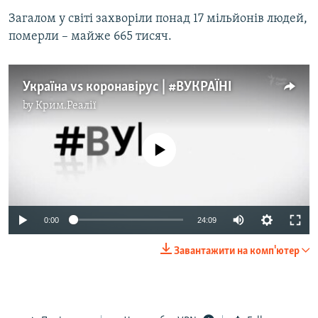
Загалом у світі захворіли понад 17 мільйонів людей,
померли – майже 665 тисяч.
Україна vs коронавірус | #ВУКРАЇНІ
by
Крим.Реалії
No media source currently available
Auto
0:00
24:09
240p
Завантажити на комп'ютер
360p
Auto
240p
360p
480p
480p
720p