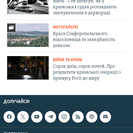
Мить – і ти шпигун. Як у
кримських судах розглядають
звинувачення в держзраді
ФОТОГАЛЕРЕЇ
Краса Сімферопольського
водосховища та занедбаність
довкола
ВІЙНА ТА КРИМ
Сорок днів, сорок ночей. Про
результати кримської операції з
примусу Росії до миру
ДОЛУЧАЙСЯ!