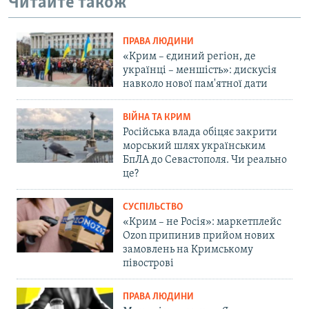
Читайте також
ПРАВА ЛЮДИНИ
«Крим – єдиний регіон, де
українці – меншість»: дискусія
навколо нової пам'ятної дати
ВІЙНА ТА КРИМ
Російська влада обіцяє закрити
морський шлях українським
БпЛА до Севастополя. Чи реально
це?
СУСПІЛЬСТВО
«Крим – не Росія»: маркетплейс
Ozon припинив прийом нових
замовлень на Кримському
півострові
ПРАВА ЛЮДИНИ