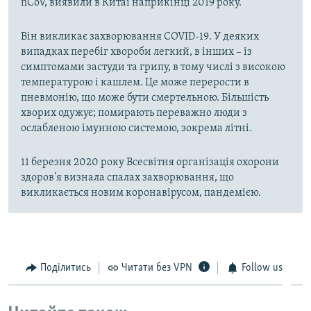
nCoV, виявили в Китаї наприкінці 2019 року.
Він викликає захворювання COVID-19. У деяких
випадках перебіг хвороби легкий, в інших – із
симптомами застуди та грипу, в тому числі з високою
температурою і кашлем. Це може перерости в
пневмонію, що може бути смертельною. Більшість
хворих одужує; помирають переважно люди з
ослабленою імунною системою, зокрема літні.
11 березня 2020 року Всесвітня організація охорони
здоров'я визнала спалах захворювання, що
викликається новим коронавірусом, пандемією.
Поділитись
Читати без VPN
Follow us