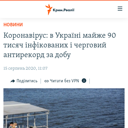
Доступність
посилання
Перейти
НОВИНИ
до
НОВИНИ
Коронавірус: в Україні майже 90
основного
ВОДА.КРИМ
матеріалу
тисяч інфікованих і черговий
ВІДЕО ТА ФОТО
Перейти
антирекорд за добу
до
ПОЛІТИКА
основної
15 серпень 2020, 11:07
БЛОГИ
навігації
Перейти
Поділитись
Читати без VPN
ПОГЛЯД
до
ІНТЕРВ'Ю
пошуку
ВСЕ ЗА ДЕНЬ
СПЕЦПРОЕКТИ
ЯК ОБІЙТИ БЛОКУВАННЯ
ДЕПОРТАЦІЯ