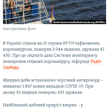
ВІДЕОУРОКИ «ELIFBE»
Русский
СВІДЧЕННЯ ОКУПАЦІЇ
Qırımtatar
УКРАЇНСЬКА ПРОБЛЕМА КРИМУ
Ілюстративне фото
ДОЛУЧАЙСЯ!
ІНФОГРАФІКА
В Україні станом на 15 серпня 89 719 інфікованих
коронавірусом, померли 2 044 людини, одужали 47
Усі сайти RFE/RL
430. Про це свідчать дані Системи моніторингу
поширення епідемії коронавірусу, інформує
Радіо
Свобода
.
Минулої доби встановлено черговий антирекорд –
виявлено 1 847 нових випадків COVID-19. При
цьому 33 людини померли, 633 одужали.
Найбільший добовий приріст хворих – у