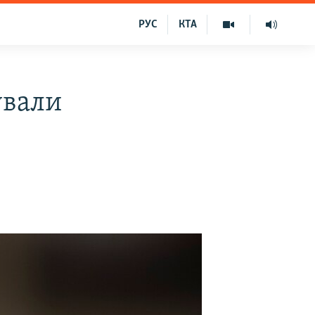
РУС
КТА
ували