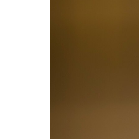
ВІДЕОУРОКИ «ELIFBE»
СВІДЧЕННЯ ОКУПАЦІЇ
УКРАЇНСЬКА ПРОБЛЕМА КРИМУ
ІНФОГРАФІКА