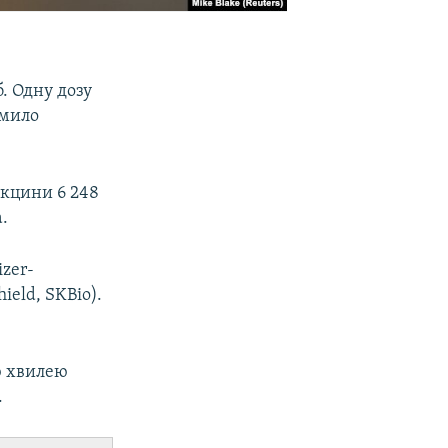
б. Одну дозу
омило
акцини 6 248
а.
zer-
ield, SKBio).
ю хвилею
.