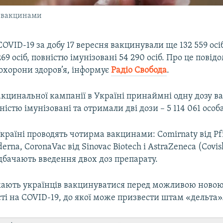
а вакцинами
 COVID-19 за добу 17 вересня вакцинували ще 132 559 осі
69 осіб, повністю імунізовані 54 290 осіб. Про це повід
охорони здоров’я, інформує
Радіо Свобода
.
акцинальної кампанії в Україні принаймні одну дозу в
ністю імунізовані та отримали дві дози – 5 114 061 особ
раїні проводять чотирма вакцинами: Comirnaty від Pfi
rna, CoronaVac від Sinovac Biotech і AstraZeneca (Covish
дбачають введення двох доз препарату.
ають українців вакцинуватися перед можливою ново
і на COVID-19, до якої може призвести штам «дельта»