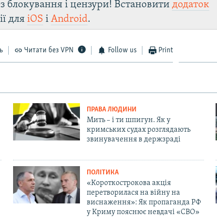
з блокування і цензури! Встановити
додаток
ії для
iOS
і
Android
.
ь
Читати без VPN
Follow us
Print
ПРАВА ЛЮДИНИ
Мить – і ти шпигун. Як у
кримських судах розглядають
звинувачення в держзраді
ПОЛІТИКА
«Короткострокова акція
перетворилася на війну на
виснаження»: Як пропаганда РФ
у Криму пояснює невдачі «СВО»