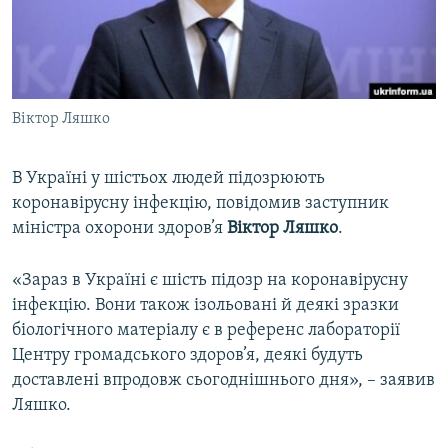
ВІДЕОУРОКИ «ELIFBE»
Русский
СВІДЧЕННЯ ОКУПАЦІЇ
Qırımtatar
УКРАЇНСЬКА ПРОБЛЕМА КРИМУ
Віктор Ляшко
ДОЛУЧАЙСЯ!
ІНФОГРАФІКА
В Україні у шістьох людей підозрюють
коронавірусну інфекцію, повідомив заступник
Усі сайти RFE/RL
міністра охорони здоров’я
Віктор Ляшко
.
«Зараз в Україні є шість підозр на коронавірусну
інфекцію. Вони також ізольовані й деякі зразки
біологічного матеріалу є в референс лабораторії
Центру громадського здоров’я, деякі будуть
доставлені впродовж сьогоднішнього дня», – заявив
Ляшко.