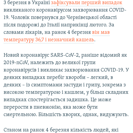
3 березня в Україні
зафіксували перший випадок
викликаного коронавірусом захворювання COVID-
19. Чоловік повернувся до Чернівецької області
після подорожі до Італії наприкінці лютого. За
словами лікарів, на ранок 4 березня
він мав
температуру 36,7 і незначний кашель
.
Новий коронавірус SARS-CoV-2, раніше відомий як
2019-nCoV, належить до великої групи
коронавірусів і викликає захворювання COVID-19. У
деяких випадках перебіг хвороби – легкий, в
деяких – із симптомами застуди і грипу, зокрема з
високою температурою і кашлем, у більш складних
випадках спостерігається задишка. Це може
перерости в пневмонію, яка може бути
смертельною. Більшість хворих, однак, видужують.
Станом на ранок 4 березня кількість людей, які