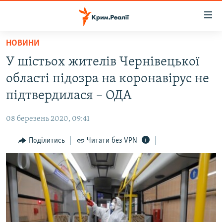
Доступність
посилання
Перейти
НОВИНИ
до
НОВИНИ
У шістьох жителів Чернівецької
основного
ВОДА.КРИМ
матеріалу
області підозра на коронавірус не
ВІДЕО ТА ФОТО
Перейти
підтвердилася – ОДА
до
ПОЛІТИКА
основної
08 березень 2020, 09:41
БЛОГИ
навігації
Перейти
Поділитись
Читати без VPN
ПОГЛЯД
до
ІНТЕРВ'Ю
пошуку
ВСЕ ЗА ДЕНЬ
СПЕЦПРОЕКТИ
ЯК ОБІЙТИ БЛОКУВАННЯ
ДЕПОРТАЦІЯ