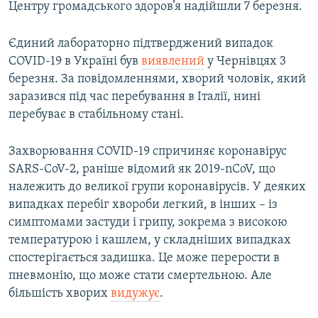
Центру громадського здоров’я надійшли 7 березня.
Єдиний лабораторно підтверджений випадок
COVID-19 в Україні був
виявлений
у Чернівцях 3
березня. За повідомленнями, хворий чоловік, який
заразився під час перебування в Італії, нині
перебуває в стабільному стані.
Захворювання COVID-19 спричиняє коронавірус
SARS-CoV-2, раніше відомий як 2019-nCoV, що
належить до великої групи коронавірусів. У деяких
випадках перебіг хвороби легкий, в інших – із
симптомами застуди і грипу, зокрема з високою
температурою і кашлем, у складніших випадках
спостерігається задишка. Це може перерости в
пневмонію, що може стати смертельною. Але
більшість хворих
видужує
.