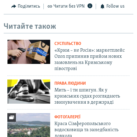
Поділитись
Читати без VPN
Follow us
Читайте також
СУСПІЛЬСТВО
«Крим – не Росія»: маркетплейс
Ozon припинив прийом нових
замовлень на Кримському
півострові
ПРАВА ЛЮДИНИ
Мить – і ти шпигун. Як у
кримських судах розглядають
звинувачення в держзраді
ФОТОГАЛЕРЕЇ
Краса Сімферопольського
водосховища та занедбаність
довкола