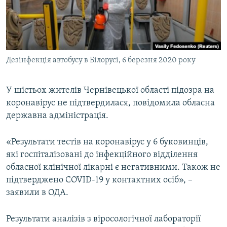
ВІДЕОУРОКИ «ELIFBE»
Русский
СВІДЧЕННЯ ОКУПАЦІЇ
Qırımtatar
УКРАЇНСЬКА ПРОБЛЕМА КРИМУ
Дезінфекція автобусу в Білорусі, 6 березня 2020 року
ДОЛУЧАЙСЯ!
ІНФОГРАФІКА
У шістьох жителів Чернівецької області підозра на
коронавірус не підтвердилася, повідомила обласна
Усі сайти RFE/RL
державна адміністрація.
«Результати тестів на коронавірус у 6 буковинців,
які госпіталізовані до інфекційного відділення
обласної клінічної лікарні є негативними. Також не
підтверджено COVID-19 у контактних осіб», –
заявили в ОДА.
Результати аналізів з віросологічної лабораторії