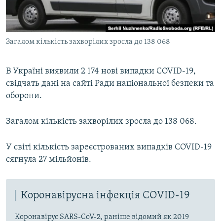
ВІДЕОУРОКИ «ELIFBE»
Русский
СВІДЧЕННЯ ОКУПАЦІЇ
Qırımtatar
Загалом кількість захворілих зросла до 138 068
УКРАЇНСЬКА ПРОБЛЕМА КРИМУ
ДОЛУЧАЙСЯ!
ІНФОГРАФІКА
В Україні виявили 2 174 нові випадки COVID-19,
свідчать дані на сайті Ради національної безпеки та
оборони.
Усі сайти RFE/RL
Загалом кількість захворілих зросла до 138 068.
У світі кількість зареєстрованих випадків COVID-19
сягнула 27 мільйонів.
Коронавірусна інфекція COVID-19
Коронавірус SARS-CoV-2, раніше відомий як 2019