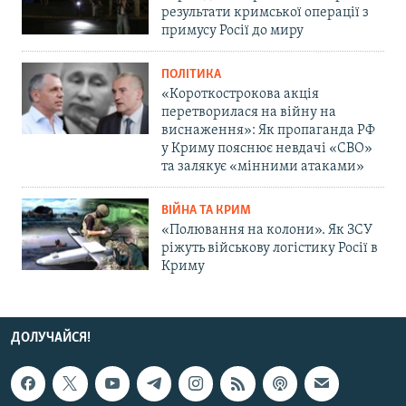
результати кримської операції з
примусу Росії до миру
ПОЛІТИКА
«Короткострокова акція
перетворилася на війну на
виснаження»: Як пропаганда РФ
у Криму пояснює невдачі «СВО»
та залякує «мінними атаками»
ВІЙНА ТА КРИМ
«Полювання на колони». Як ЗСУ
ріжуть військову логістику Росії в
Криму
ДОЛУЧАЙСЯ!