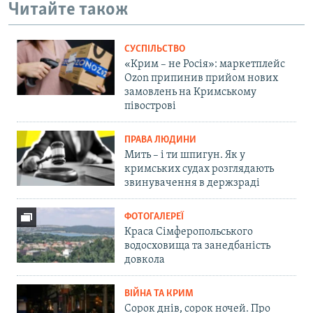
Читайте також
СУСПІЛЬСТВО
«Крим – не Росія»: маркетплейс
Ozon припинив прийом нових
замовлень на Кримському
півострові
ПРАВА ЛЮДИНИ
Мить – і ти шпигун. Як у
кримських судах розглядають
звинувачення в держзраді
ФОТОГАЛЕРЕЇ
Краса Сімферопольського
водосховища та занедбаність
довкола
ВІЙНА ТА КРИМ
Сорок днів, сорок ночей. Про