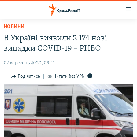
Доступність
посилання
Перейти
НОВИНИ
до
НОВИНИ
В Україні виявили 2 174 нові
основного
ВОДА.КРИМ
матеріалу
випадки COVID-19 – РНБО
ВІДЕО ТА ФОТО
Перейти
до
07 вересень 2020, 09:41
ПОЛІТИКА
основної
БЛОГИ
Поділитись
Читати без VPN
навігації
Перейти
ПОГЛЯД
до
ІНТЕРВ'Ю
пошуку
ВСЕ ЗА ДЕНЬ
СПЕЦПРОЕКТИ
ЯК ОБІЙТИ БЛОКУВАННЯ
ДЕПОРТАЦІЯ