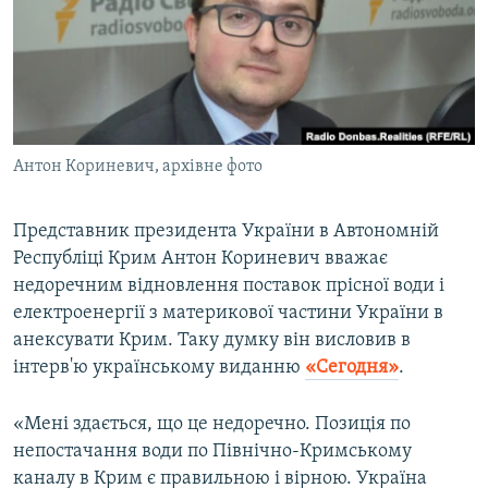
ВІДЕОУРОКИ «ELIFBE»
Русский
СВІДЧЕННЯ ОКУПАЦІЇ
Qırımtatar
УКРАЇНСЬКА ПРОБЛЕМА КРИМУ
ДОЛУЧАЙСЯ!
ІНФОГРАФІКА
Антон Кориневич, архівне фото
Представник президента України в Автономній
Усі сайти RFE/RL
Республіці Крим Антон Кориневич вважає
недоречним відновлення поставок прісної води і
електроенергії з материкової частини України в
анексувати Крим. Таку думку він висловив в
інтерв'ю українському виданню
«Сегодня»
.
«Мені здається, що це недоречно. Позиція по
непостачання води по Північно-Кримському
каналу в Крим є правильною і вірною. Україна