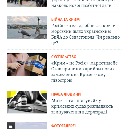
навколо нової пам'ятної дати
ВІЙНА ТА КРИМ
Російська влада обіцяє закрити
морський шлях українським
БпЛА до Севастополя. Чи реально
це?
СУСПІЛЬСТВО
«Крим – не Росія»: маркетплейс
Ozon припинив прийом нових
замовлень на Кримському
півострові
ПРАВА ЛЮДИНИ
Мить – і ти шпигун. Як у
кримських судах розглядають
звинувачення в держзраді
ФОТОГАЛЕРЕЇ