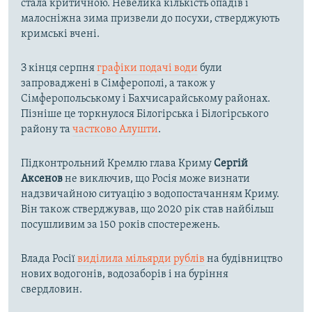
стала критичною. Невелика кількість опадів і
малосніжна зима призвели до посухи, стверджують
кримські вчені.
З кінця серпня
графіки подачі води
були
запроваджені в Сімферополі, а також у
Сімферопольському і Бахчисарайському районах.
Пізніше це торкнулося Білогірська і Білогірського
району та
частково Алушти
.
Підконтрольний Кремлю глава Криму
Сергій
Аксенов
не виключив, що Росія може визнати
надзвичайною ситуацію з водопостачанням Криму.
Він також стверджував, що 2020 рік став найбільш
посушливим за 150 років спостережень.
Влада Росії
виділила мільярди рублів
на будівництво
нових водогонів, водозаборів і на буріння
свердловин.