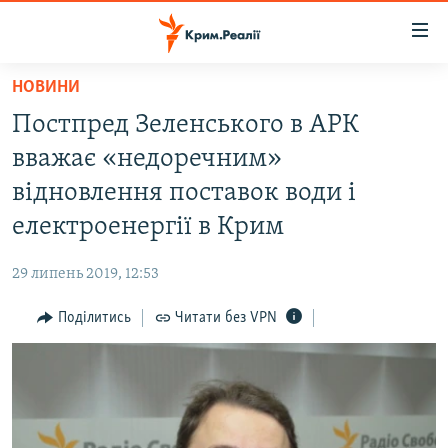
Доступність
посилання
Перейти
НОВИНИ
до
НОВИНИ
Постпред Зеленського в АРК
основного
ВОДА.КРИМ
матеріалу
вважає «недоречним»
ВІДЕО ТА ФОТО
Перейти
відновлення поставок води і
до
ПОЛІТИКА
електроенергії в Крим
основної
БЛОГИ
навігації
29 липень 2019, 12:53
Перейти
ПОГЛЯД
до
Поділитись
Читати без VPN
ІНТЕРВ'Ю
пошуку
ВСЕ ЗА ДЕНЬ
СПЕЦПРОЕКТИ
ЯК ОБІЙТИ БЛОКУВАННЯ
ДЕПОРТАЦІЯ