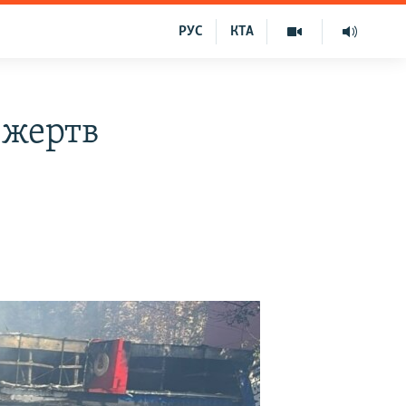
РУС
КТА
 жертв