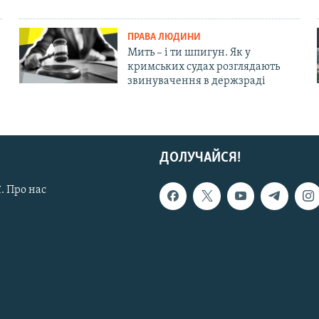
ПРАВА ЛЮДИНИ
Мить – і ти шпигун. Як у
кримських судах розглядають
звинувачення в держзраді
ДОЛУЧАЙСЯ!
. Про нас