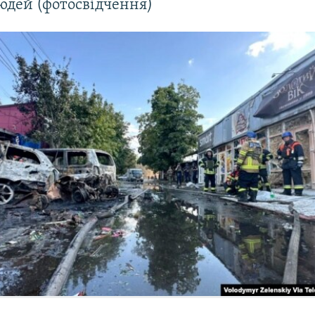
юдей (фотосвідчення)