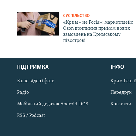
СУСПІЛЬСТВО
«Крим – не Росія»: маркетплейс
Ozon припинив прийом нових
замовлень на Кримському
півострові
Русский
ПІДТРИМКА
ІНФО
Qırımtatar
Ваше відео і фото
Крим.Реалії
ДОЛУЧАЙСЯ!
Радіо
Передрук
Мобільний додаток Android | iOS
Контакти
RSS / Podcast
Усі сайти RFE/RL