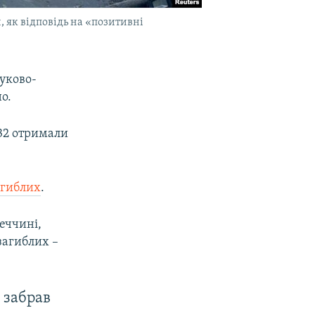
 як відповідь на «позитивні
шуково-
о.
 32 отримали
агиблих
.
еччині,
загиблих –
 забрав