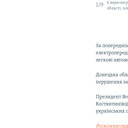
6 вересня 
1/9
області, п
За попередні
електропереда
легкові автом
Донецька обл
порушення зак
Президент Во
Костянтинівці
українських с
Роскомнагляд