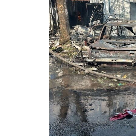
ВІДЕОУРОКИ «ELIFBE»
СВІДЧЕННЯ ОКУПАЦІЇ
УКРАЇНСЬКА ПРОБЛЕМА КРИМУ
ІНФОГРАФІКА