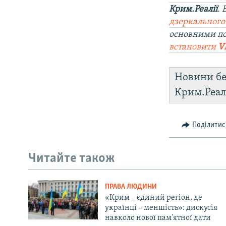
Крим.Реалії
.
дзеркального
основними по
встановити
V
Новини бе
Крим.Реал
Поділитис
Читайте також
ПРАВА ЛЮДИНИ
«Крим – єдиний регіон, де
українці – меншість»: дискусія
навколо нової пам'ятної дати