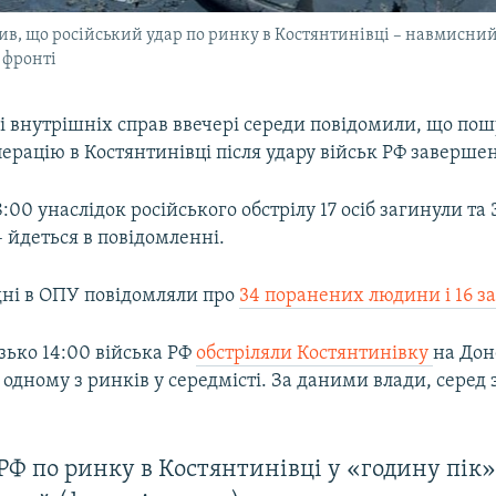
, що російський удар по ринку в Костянтинівці – навмисний,
 фронті
і внутрішніх справ ввечері середи повідомили, що по
ерацію в Костянтинівці після удару військ РФ завершен
:00 унаслідок російського обстрілу 17 осіб загинули та
 йдеться в повідомленні.
дні в ОПУ повідомляли про
34 поранених людини і 16 з
зько 14:00 війська РФ
обстріляли Костянтинівку
на Дон
одному з ринків у середмісті. За даними влади, серед 
РФ по ринку в Костянтинівці у «годину пік»